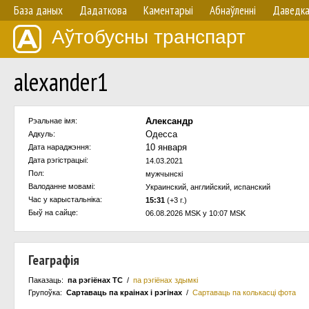
База даных
Дадаткова
Каментарыі
Абнаўленнi
Даведк
Аўтобусны транспарт
alexander1
Александр
Рэальнае імя:
Одесса
Адкуль:
10 января
Дата нараджэння:
Дата рэгістрацыі:
14.03.2021
Пол:
мужчынскi
Валоданне мовамi:
Украинский, английский, испанский
Час у карыстальнiка:
15:31
(+3 г.)
Быў на сайце:
06.08.2026 MSK у 10:07 MSK
Геаграфія
Паказаць:
па рэгіёнах ТС
/
па рэгіёнах здымкі
Групоўка:
Сартаваць па краiнах i рэгінах
/
Сартаваць па колькасцi фота