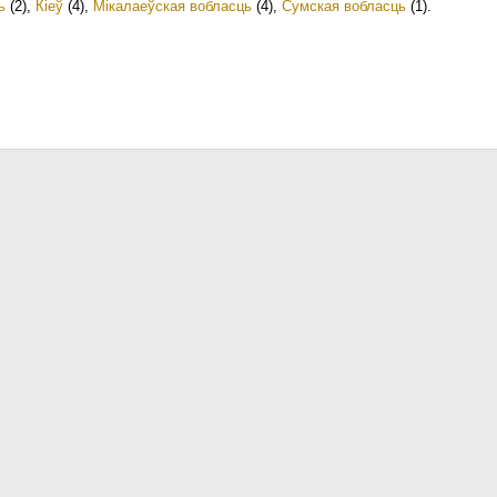
ь
(2)
,
Кіеў
(4)
,
Мікалаеўская вобласць
(4)
,
Сумская вобласць
(1)
.