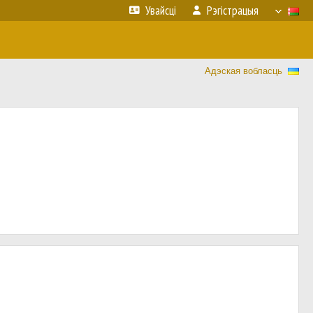
Увайсці
Рэгістрацыя
Адэская вобласць