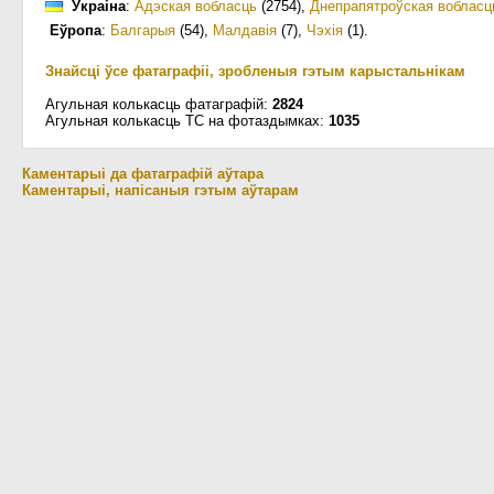
Украіна
:
Адэская вобласць
(2754)
,
Днепрапятроўская вобласц
Еўропа
:
Балгарыя
(54)
,
Малдавія
(7)
,
Чэхія
(1)
.
Знайсці ўсе фатаграфіі, зробленыя гэтым карыстальнікам
Агульная колькасць фатаграфій:
2824
Агульная колькасць ТС на фотаздымках:
1035
Каментарыі да фатаграфій аўтара
Каментарыі, напісаныя гэтым аўтарам