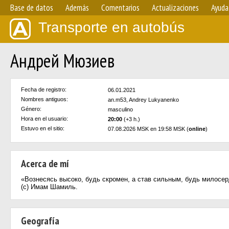
Base de datos
Además
Comentarios
Actualizaciones
Ayuda
Transporte en autobús
Андрей Мюзиев
Fecha de registro:
06.01.2021
Nombres antiguos:
an.m53, Andrey Lukyanenko
Género:
masculino
Hora en el usuario:
20:00
(+3 h.)
Estuvo en el sitio:
07.08.2026 MSK en 19:58 MSK (
online
)
Acerca de mí
«Вознесясь высоко, будь скромен, а став сильным, будь милосе
(с) Имам Шамиль.
Geografía