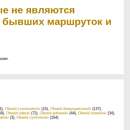
ые не являются
х бывших маршруток и
ешаю.
1)
,
Obwód czerniowiecki
(15)
,
Obwód dniepropetrowski
(137)
,
9)
,
Obwód odeski
(72)
,
Obwód połtawski
(44)
,
Obwód rówieński
(34)
,
ański
(3)
,
Obwód żytomierski
(164)
.