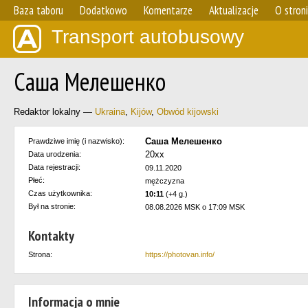
Baza taboru
Dodatkowo
Komentarze
Aktualizacje
O stron
Transport autobusowy
Саша Мелешенко
Redaktor lokalny —
Ukraina
,
Kijów
,
Obwód kijowski
Саша Мелешенко
Prawdziwe imię (i nazwisko):
20хх
Data urodzenia:
Data rejestracji:
09.11.2020
Płeć:
mężczyzna
Czas użytkownika:
10:11
(+4 g.)
Był na stronie:
08.08.2026 MSK o 17:09 MSK
Kontakty
Strona:
https://photovan.info/
Informacja o mnie