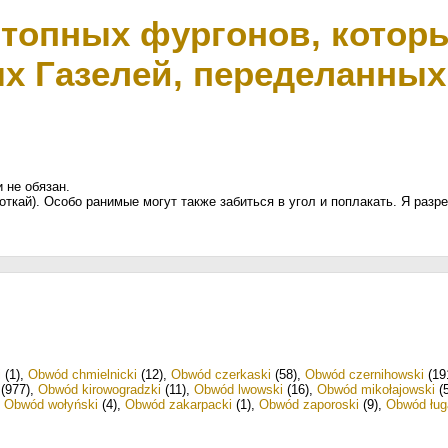
фтопных фургонов, котор
ых Газелей, переделанны
и не обязан.
ткай). Особо ранимые могут также забиться в угол и поплакать. Я разр
i
(1)
,
Obwód chmielnicki
(12)
,
Obwód czerkaski
(58)
,
Obwód czernihowski
(19
(977)
,
Obwód kirowogradzki
(11)
,
Obwód lwowski
(16)
,
Obwód mikołajowski
(5
,
Obwód wołyński
(4)
,
Obwód zakarpacki
(1)
,
Obwód zaporoski
(9)
,
Obwód ług