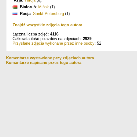
Azja
:
Turcja
(6)
.
Białoruś
:
Mińsk
(1)
.
Rosja
:
Sankt Petersburg
(1)
.
Znajdź wszystkie zdjęcia tego autora
Łączna liczba zdjęć:
4116
Całkowita ilość pojazdów na zdjęciach:
2929
Przysłane zdjęcia wykonane przez inne osoby
: 52
Komentarze wystawione przy zdjęciach autora
Komantarze napisane przez tego autora