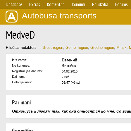
Database
Extras
Komentāri
Jaunumi
Palīdzība
Forums
Autobusa transports
MedveD
Pilsētas redaktors —
Brest region
,
Gomel region
,
Grodno region
,
Minsk
,
M
Евгений
Īsts vārds:
Витебск
No kurienes:
Reģistrācijas datums:
04.02.2010
Dzimums:
vīriešu
Lietotāja laiks:
08:47
(+3 s.)
Par mani
Отношусь к людям так, как они относятся ко мне. Со вза
Ģeogrāfija