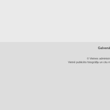
Galven
© Vietnes administ
Vietnē publicēto fotogrāfiju un citu 