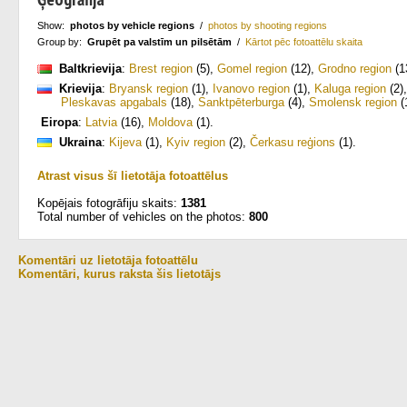
Show:
photos by vehicle regions
/
photos by shooting regions
Group by:
Grupēt pa valstīm un pilsētām
/
Kārtot pēc fotoattēlu skaita
Baltkrievija
:
Brest region
(5)
,
Gomel region
(12)
,
Grodno region
(1
Krievija
:
Bryansk region
(1)
,
Ivanovo region
(1)
,
Kaluga region
(2)
Pleskavas apgabals
(18)
,
Sanktpēterburga
(4)
,
Smolensk region
(
Eiropa
:
Latvia
(16)
,
Moldova
(1)
.
Ukraina
:
Kijeva
(1)
,
Kyiv region
(2)
,
Čerkasu reģions
(1)
.
Atrast visus šī lietotāja fotoattēlus
Kopējais fotogrāfiju skaits:
1381
Total number of vehicles on the photos:
800
Komentāri uz lietotāja fotoattēlu
Komentāri, kurus raksta šis lietotājs