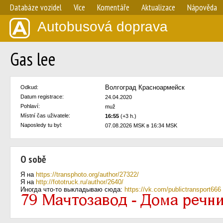
Databáze vozidel
Více
Komentáře
Aktualizace
Nápověda
Autobusová doprava
Gas lee
Волгоград Красноармейск
Odkud:
Datum registrace:
24.04.2020
Pohlaví:
muž
Místní čas uživatele:
16:55
(+3 h.)
Naposledy tu byl:
07.08.2026 MSK в 16:34 MSK
O sobě
Я на
https://transphoto.org/author/27322/
Я на
http://fototruck.ru/author/2640/
Иногда что-то выкладываю сюда:
https://vk.com/publictransport666