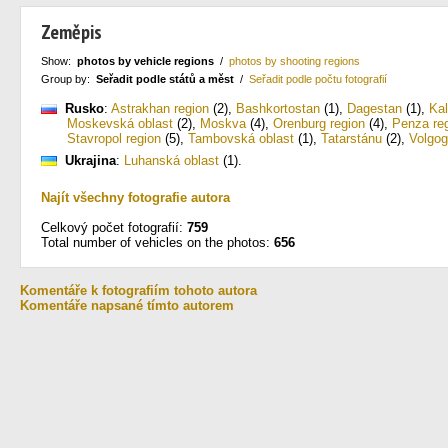
Zeměpis
Show:
photos by vehicle regions
/
photos by shooting regions
Group by:
Seřadit podle států a měst
/
Seřadit podle počtu fotografií
Rusko
:
Astrakhan region
(2)
,
Bashkortostan
(1)
,
Dagestan
(1)
,
Ka
Moskevská oblast
(2)
,
Moskva
(4)
,
Orenburg region
(4)
,
Penza re
Stavropol region
(5)
,
Tambovská oblast
(1)
,
Tatarstánu
(2)
,
Volgog
Ukrajina
:
Luhanská oblast
(1)
.
Najít všechny fotografie autora
Celkový počet fotografií:
759
Total number of vehicles on the photos:
656
Komentáře k fotografiím tohoto autora
Komentáře napsané tímto autorem