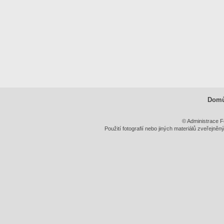
Dom
© Administrace F
Použití fotografií nebo jiných materiálů zveřejně