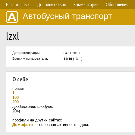
База данных
Дополнительно
Комментарии
Обновления
Автобусный транспорт
lzxl
Дата регистрации:
04.11.2019
Время у пользователя:
14:19
(+3 ч.)
О себе
привет.
1
100
200
продолжение следует...
204)
профили на других сайтах:
Домофото
— основная активность здесь