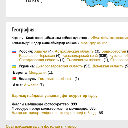
География
Көрсету:
Көліктернің аймағына сәйкес суреттер
/
Аймақ бойынша фотосур
Топтастыру:
Елдер және аймақтар сәйкес
/
Мөлшерде сәйкес
Россия
:
Адыгея
(4)
,
Астраханская область
(3)
,
Башкортостан
(
Карачаево-Черкесия
(4)
,
Краснодарский край
(839)
,
Курская о
Свердловская область
(1)
,
Смоленская область
(1)
,
Ставропол
Украина
:
Днепропетровская область
(53)
,
Донецкая область
(5
Европа
:
Молдавия
(1)
.
Беларусь
:
Гомельская область
(1)
.
Азия
:
Абхазия
(1)
.
Барлық пайдаланушының фотосуреттер іздеу
Жалпы мөлшерде фотосуреттер:
999
Фотосуреттерде көліктер жалпы мөлшерде:
585
Басқа авторлар түсірген фотосуреттерді жіберді
: 58
Осы пайдаланушың фотолар пікірлер