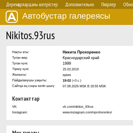
Дерекқорлардағы өзгерістер
Дополнительно
Пікірлер
Обно
Автобустар галереясы
Nikitos.93rus
Никита Прохоренко
Нақты аты:
Краснодарский край
Туған жер:
1999
Туған күні:
Тіркеу күні:
25.03.2019
Жынысы:
еркек
Пайдаланушы уақыты:
19:02
(+3 с.)
Сайтқа ең соңғы келіп шығү:
07.08.2026 MSK В 18:55 MSK
Контакттар
VK:
vk.com/nikitos_93rus
Instagram:
www.instagram.com/nprohorenko/
Мен туралы