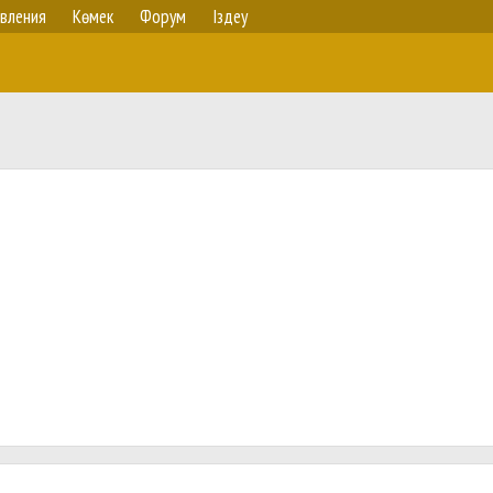
вления
Көмек
Форум
Іздеу