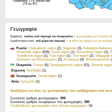
Γεωγραφία
Εμφάνιση:
εικόνες ανά περιοχή του λεωφορείου
/
φωτογραφίες ανά περιοχή λ
Ομαδοποίηση κατά:
ανά χώρα και περιοχή
/
με βάση τον αριθμό των φωτογραφ
Ρωσία
:
Chelyabinsk region
(2)
,
Dagestan
(3)
,
Kabardino-Balkaria
Krasnodar region
(839)
,
Kursk region
(1)
,
Novosibirsk region
(1)
,
R
Sverdlovsk region
(1)
,
Tula region
(1)
,
Tver region
(2)
,
Volgograd r
Όμπλαστ του Μπέλγκοροντ
(2)
,
Αντιγκέγια
(4)
,
Μπασκορτοστάν
(
Ουκρανία
:
Crimea
(6)
,
Dnepropetrovsk region
(53)
,
Donetsk regio
Ευρώπη
:
Μολδαβία
(1)
.
Λευκορωσία
:
Gomel region
(1)
.
Ασία
:
Αμπχαζία
(1)
.
Αναζήτηση για όλες τις φωτογραφίες που τραβήχτηκαν από αυτ
Συνολικός αριθμός φωτογραφιών:
999
Συνολικός αριθμός λεωφορείων στις φωτογραφίες:
585
Υποβληθείσες φωτογραφίες από άλλους συγγραφείς
: 58