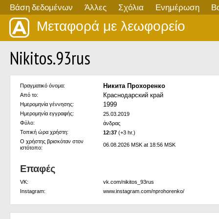
Βάση δεδομένων
Άλλες
Σχόλια
Ενημέρωση
Β
Μεταφορά με λεωφορείο
Nikitos.93rus
Никита Прохоренко
Πραγματικό όνομα:
Краснодарский край
Από το:
1999
Ημερομηνία γέννησης:
Ημερομηνία εγγραφής:
25.03.2019
Φύλο:
άνδρας
Τοπική ώρα χρήστη:
12:37
(+3 hr.)
Ο χρήστης βρισκόταν στον
06.08.2026 MSK at 18:56 MSK
ιστότοπο:
Επαφές
VK:
vk.com/nikitos_93rus
Instagram:
www.instagram.com/nprohorenko/