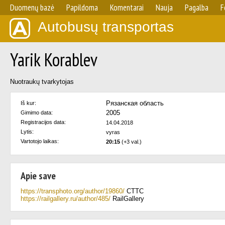
Duomenų bazė
Papildoma
Komentarai
Nauja
Pagalba
F
Autobusų transportas
Yarik Korablev
Nuotraukų tvarkytojas
Рязанская область
Iš kur:
2005
Gimimo data:
Registracijos data:
14.04.2018
Lytis:
vyras
Vartotojo laikas:
20:15
(+3 val.)
Apie save
https://transphoto.org/author/19860/
CTTC
https://railgallery.ru/author/485/
RailGallery