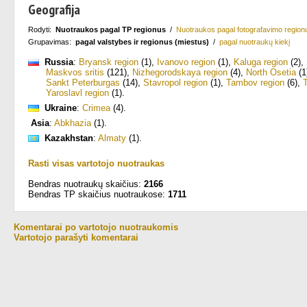
Geografija
Rodyti:
Nuotraukos pagal TP regionus
/
Nuotraukos pagal fotografavimo region
Grupavimas:
pagal valstybes ir regionus (miestus)
/
pagal nuotraukų kiekį
Russia
:
Bryansk region
(1)
,
Ivanovo region
(1)
,
Kaluga region
(2)
,
Maskvos sritis
(121)
,
Nizhegorodskaya region
(4)
,
North Osetia
(1
Sankt Peterburgas
(14)
,
Stavropol region
(1)
,
Tambov region
(6)
,
Yaroslavl region
(1)
.
Ukraine
:
Crimea
(4)
.
Asia
:
Abkhazia
(1)
.
Kazakhstan
:
Almaty
(1)
.
Rasti visas vartotojo nuotraukas
Bendras nuotraukų skaičius:
2166
Bendras TP skaičius nuotraukose:
1711
Komentarai po vartotojo nuotraukomis
Vartotojo parašyti komentarai