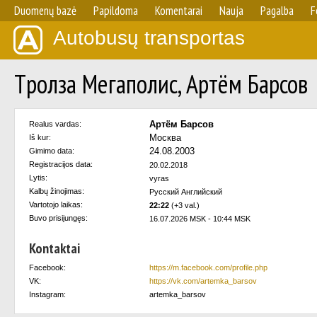
Duomenų bazė
Papildoma
Komentarai
Nauja
Pagalba
F
Autobusų transportas
Tролза Мегаполис, Артём Барсов
Артём Барсов
Realus vardas:
Москва
Iš kur:
24.08.2003
Gimimo data:
Registracijos data:
20.02.2018
Lytis:
vyras
Kalbų žinojimas:
Русский Английский
Vartotojo laikas:
22:22
(+3 val.)
Buvo prisijungęs:
16.07.2026 MSK - 10:44 MSK
Kontaktai
Facebook:
https://m.facebook.com/profile.php
VK:
https://vk.com/artemka_barsov
Instagram:
artemka_barsov