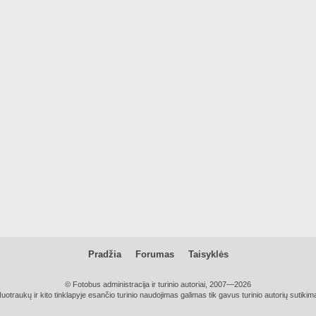
Pradžia
Forumas
Taisyklės
© Fotobus administracija ir turinio autoriai, 2007—2026
uotraukų ir kito tinklapyje esančio turinio naudojimas galimas tik gavus turinio autorių sutikim