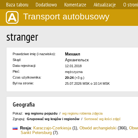
Baza taboru
Dodatkowo
Komentarze
Aktualizacje
O stron
Transport autobusowy
stranger
Михаил
Prawdziwe imię (i nazwisko):
Архангельск
Skąd:
Data rejestracji:
12.01.2018
Płeć:
mężczyzna
Czas użytkownika:
20:24
(+3 g.)
Był na stronie:
25.07.2026 MSK o 10:14 MSK
Geografia
Pokaż:
wg regionu pojazdu
/
wg regionu robienia zdjęcia
Zgrupuj:
Grupować wg krajów i regionów
/
Sortować wg ilości zdjęć
Rosja
:
Karaczajo-Czerkiesja
(1)
,
Obwód archangielski
(366)
,
Obwó
Sankt Petersburg
(7)
.