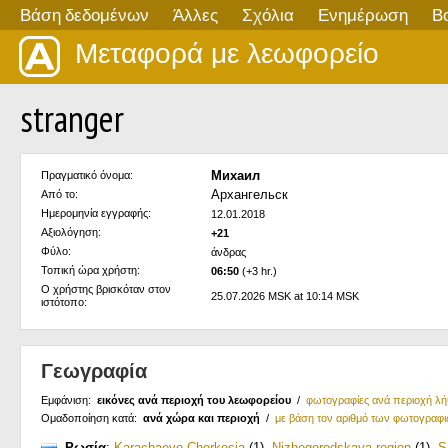
Βάση δεδομένων
Άλλες
Σχόλια
Ενημέρωση
Β
Μεταφορά με λεωφορείο
stranger
Михаил
Πραγματικό όνομα:
Архангельск
Από το:
Ημερομηνία εγγραφής:
12.01.2018
Αξιολόγηση:
+21
Φύλο:
άνδρας
Τοπική ώρα χρήστη:
06:50
(+3 hr.)
Ο χρήστης βρισκόταν στον
25.07.2026 MSK at 10:14 MSK
ιστότοπο:
Γεωγραφία
Εμφάνιση:
εικόνες ανά περιοχή του λεωφορείου
/
φωτογραφίες ανά περιοχή λ
Ομαδοποίηση κατά:
ανά χώρα και περιοχή
/
με βάση τον αριθμό των φωτογραφ
Ρωσία
:
Karachaevo-Cherkesia
(1)
,
Nizhegorodskaya region
(1)
,
S