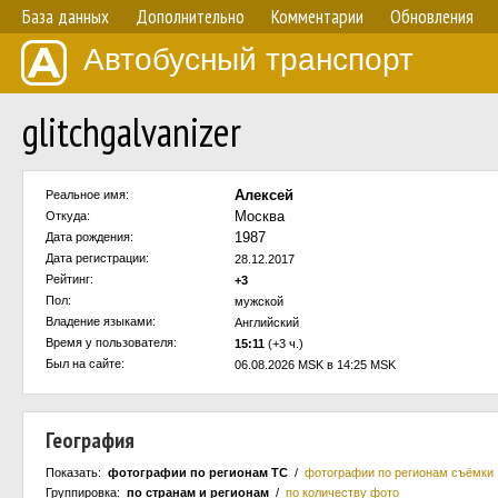
База данных
Дополнительно
Комментарии
Обновления
Автобусный транспорт
glitchgalvanizer
Алексей
Реальное имя:
Москва
Откуда:
1987
Дата рождения:
Дата регистрации:
28.12.2017
Рейтинг:
+3
Пол:
мужской
Владение языками:
Английский
Время у пользователя:
15:11
(+3 ч.)
Был на сайте:
06.08.2026 MSK в 14:25 MSK
География
Показать:
фотографии по регионам ТС
/
фотографии по регионам съёмки
Группировка:
по странам и регионам
/
по количеству фото