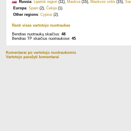
Russia
:
Lipetsk region
(11)
,
Maskva
(15)
,
Maskvos sritis
(15)
,
San
Europa
:
Spain
(2)
,
Čekija
(1)
.
Other regions
:
Cyprus
(2)
.
Rasti visas vartotojo nuotraukas
Bendras nuotraukų skaičius:
48
Bendras TP skaičius nuotraukose:
45
Komentarai po vartotojo nuotraukomis
Vartotojo parašyti komentarai