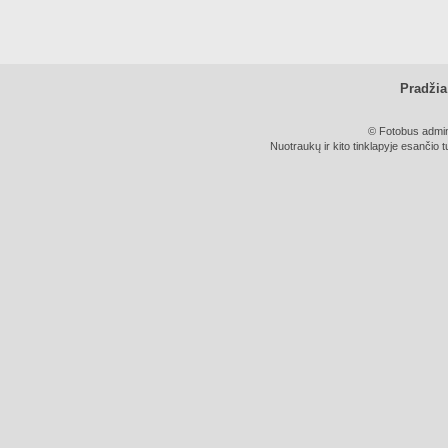
Pradžia
© Fotobus admini
Nuotraukų ir kito tinklapyje esančio t