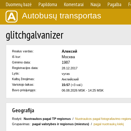
Duomenų bazė
Papildoma
Komentarai
Nauja
Pagalba
F
Autobusų transportas
glitchgalvanizer
Алексей
Realus vardas:
Москва
Iš kur:
1987
Gimimo data:
Registracijos data:
28.12.2017
Lytis:
vyras
Kalbų žinojimas:
Английский
Vartotojo laikas:
15:57
(+3 val.)
Buvo prisijungęs:
06.08.2026 MSK - 14:25 MSK
Geografija
Rodyti:
Nuotraukos pagal TP regionus
/
Nuotraukos pagal fotografavimo region
Grupavimas:
pagal valstybes ir regionus (miestus)
/
pagal nuotraukų kiekį