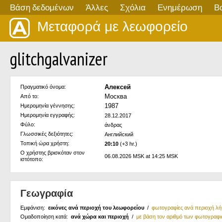
Βάση δεδομένων
Άλλες
Σχόλια
Ενημέρωση
Β
Μεταφορά με λεωφορείο
glitchgalvanizer
Алексей
Πραγματικό όνομα:
Москва
Από το:
1987
Ημερομηνία γέννησης:
Ημερομηνία εγγραφής:
28.12.2017
Φύλο:
άνδρας
Γλωσσικές δεξιότητες:
Английский
Τοπική ώρα χρήστη:
20:10
(+3 hr.)
Ο χρήστης βρισκόταν στον
06.08.2026 MSK at 14:25 MSK
ιστότοπο:
Γεωγραφία
Εμφάνιση:
εικόνες ανά περιοχή του λεωφορείου
/
φωτογραφίες ανά περιοχή λ
Ομαδοποίηση κατά:
ανά χώρα και περιοχή
/
με βάση τον αριθμό των φωτογραφ