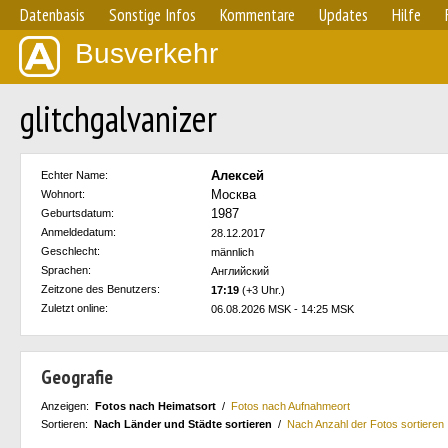
Datenbasis
Sonstige Infos
Kommentare
Updates
Hilfe
Busverkehr
glitchgalvanizer
Алексей
Echter Name:
Москва
Wohnort:
1987
Geburtsdatum:
Anmeldedatum:
28.12.2017
Geschlecht:
männlich
Sprachen:
Английский
Zeitzone des Benutzers:
17:19
(+3 Uhr.)
Zuletzt online:
06.08.2026 MSK - 14:25 MSK
Geografie
Anzeigen:
Fotos nach Heimatsort
/
Fotos nach Aufnahmeort
Sortieren:
Nach Länder und Städte sortieren
/
Nach Anzahl der Fotos sortieren