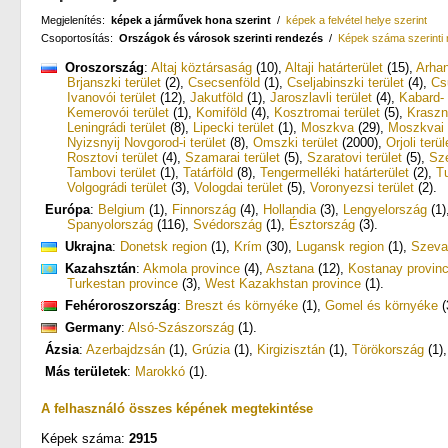
Megjelenítés:
képek a járművek hona szerint
/
képek a felvétel helye szerint
Csoportosítás:
Országok és városok szerinti rendezés
/
Képek száma szerinti
Oroszország
:
Altaj köztársaság
(10)
,
Altaji határterület
(15)
,
Arhan
Brjanszki terület
(2)
,
Csecsenföld
(1)
,
Cseljabinszki terület
(4)
,
Cs
Ivanovói terület
(12)
,
Jakutföld
(1)
,
Jaroszlavli terület
(4)
,
Kabard- 
Kemerovói terület
(1)
,
Komiföld
(4)
,
Kosztromai terület
(5)
,
Kraszno
Leningrádi terület
(8)
,
Lipecki terület
(1)
,
Moszkva
(29)
,
Moszkvai t
Nyizsnyij Novgorod-i terület
(8)
,
Omszki terület
(2000)
,
Orjoli terül
Rosztovi terület
(4)
,
Szamarai terület
(5)
,
Szaratovi terület
(5)
,
Sze
Tambovi terület
(1)
,
Tatárföld
(8)
,
Tengermelléki határterület
(2)
,
Tu
Volgográdi terület
(3)
,
Vologdai terület
(5)
,
Voronyezsi terület
(2)
.
Európa
:
Belgium
(1)
,
Finnország
(4)
,
Hollandia
(3)
,
Lengyelország
(1)
Spanyolország
(116)
,
Svédország
(1)
,
Észtország
(3)
.
Ukrajna
:
Donetsk region
(1)
,
Krím
(30)
,
Lugansk region
(1)
,
Szeva
Kazahsztán
:
Akmola province
(4)
,
Asztana
(12)
,
Kostanay provin
Turkestan province
(3)
,
West Kazakhstan province
(1)
.
Fehéroroszország
:
Breszt és környéke
(1)
,
Gomel és környéke
(
Germany
:
Alsó-Szászország
(1)
.
Ázsia
:
Azerbajdzsán
(1)
,
Grúzia
(1)
,
Kirgizisztán
(1)
,
Törökország
(1)
Más területek
:
Marokkó
(1)
.
A felhasználó összes képének megtekintése
Képek száma:
2915