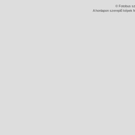
© Fotobus s
A honlapon szereplő képek fe