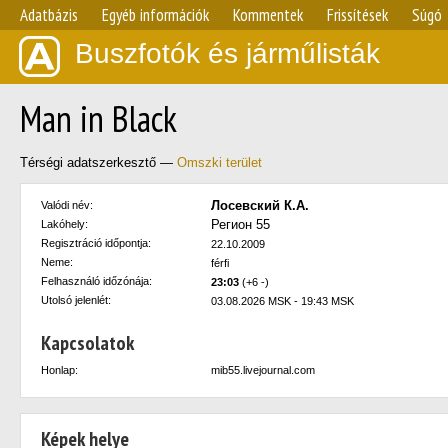
Adatbázis
Egyéb információk
Kommentek
Frissítések
Súgó
Buszfotók és járműlisták
Man in Black
Térségi adatszerkesztő —
Omszki terület
Лосевский К.А.
Valódi név:
Регион 55
Lakóhely:
Regisztráció időpontja:
22.10.2009
Neme:
férfi
Felhasználó időzónája:
23:03
(+6 -)
Utolsó jelenlét:
03.08.2026 MSK - 19:43 MSK
Kapcsolatok
Honlap:
mib55.livejournal.com
Képek helye