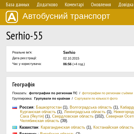
База данных
Додатково
Коментарі
Оновлення
Довідка
Автобусний транспорт
Serhio-55
Serhio
Реальне ім'я:
Дата реєстрації:
02.10.2015
Час у користувача:
06:56
(+4 год.)
Географія
Показать:
фотографии по регионам ТС
/
фотографии по регионам съёмки
Группировка:
Групувати по країнам
/
Сортувати по кількості фото
Россия
:
Башкортостан
(1)
,
Волгоградська область
(1)
,
Кабард
Курганская область
(1)
,
Ленінградська область
(1)
,
Нижегород
Саха (Якутія)
(1)
,
Свердловская область
(102)
,
Северная Осет
Челябинская область
(39)
.
Казахстан
:
Карагандинская область
(1)
,
Костанайская область
Беларусь
:
Витебская область
(2)
.