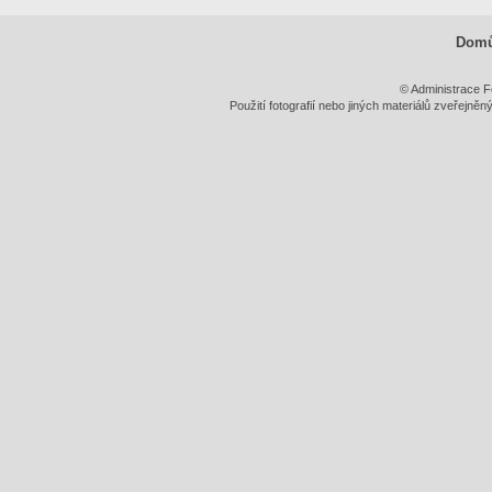
Dom
© Administrace F
Použití fotografií nebo jiných materiálů zveřejně