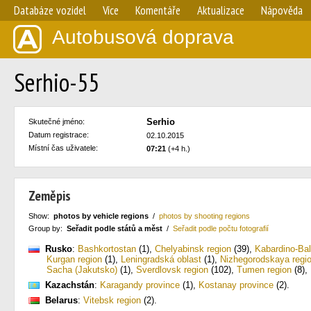
Databáze vozidel
Více
Komentáře
Aktualizace
Nápověda
Autobusová doprava
Serhio-55
Serhio
Skutečné jméno:
Datum registrace:
02.10.2015
Místní čas uživatele:
07:21
(+4 h.)
Zeměpis
Show:
photos by vehicle regions
/
photos by shooting regions
Group by:
Seřadit podle států a měst
/
Seřadit podle počtu fotografií
Rusko
:
Bashkortostan
(1)
,
Chelyabinsk region
(39)
,
Kabardino-Bal
Kurgan region
(1)
,
Leningradská oblast
(1)
,
Nizhegorodskaya regi
Sacha (Jakutsko)
(1)
,
Sverdlovsk region
(102)
,
Tumen region
(8)
,
Kazachstán
:
Karagandy province
(1)
,
Kostanay province
(2)
.
Belarus
:
Vitebsk region
(2)
.