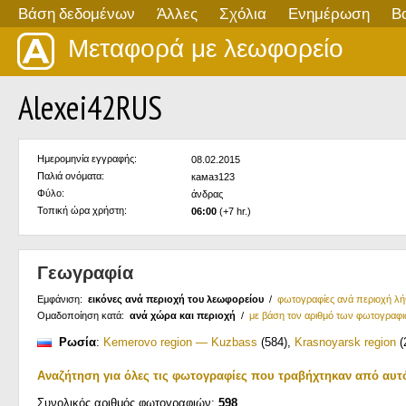
Βάση δεδομένων
Άλλες
Σχόλια
Ενημέρωση
Β
Μεταφορά με λεωφορείο
Alexei42RUS
Ημερομηνία εγγραφής:
08.02.2015
Παλιά ονόματα:
камаз123
Φύλο:
άνδρας
Τοπική ώρα χρήστη:
06:00
(+7 hr.)
Γεωγραφία
Εμφάνιση:
εικόνες ανά περιοχή του λεωφορείου
/
φωτογραφίες ανά περιοχή λ
Ομαδοποίηση κατά:
ανά χώρα και περιοχή
/
με βάση τον αριθμό των φωτογραφ
Ρωσία
:
Kemerovo region — Kuzbass
(584)
,
Krasnoyarsk region
(
Αναζήτηση για όλες τις φωτογραφίες που τραβήχτηκαν από αυτ
Συνολικός αριθμός φωτογραφιών:
598