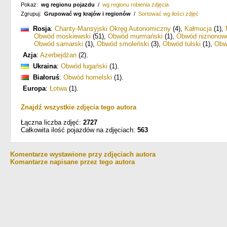
Pokaż:
wg regionu pojazdu
/
wg regionu robienia zdjęcia
Zgrupuj:
Grupować wg krajów i regionów
/
Sortować wg ilości zdjęć
Rosja
:
Chanty-Mansyjski Okręg Autonomiczny
(4)
,
Kałmucja
(1)
,
Obwód moskiewski
(51)
,
Obwód murmański
(1)
,
Obwód niżnonow
Obwód samarski
(1)
,
Obwód smoleński
(3)
,
Obwód tulski
(1)
,
Obw
Azja
:
Azerbejdżan
(2)
.
Ukraina
:
Obwód ługański
(1)
.
Białoruś
:
Obwód homelski
(1)
.
Europa
:
Łotwa
(1)
.
Znajdź wszystkie zdjęcia tego autora
Łączna liczba zdjęć:
2727
Całkowita ilość pojazdów na zdjęciach:
563
Komentarze wystawione przy zdjęciach autora
Komantarze napisane przez tego autora