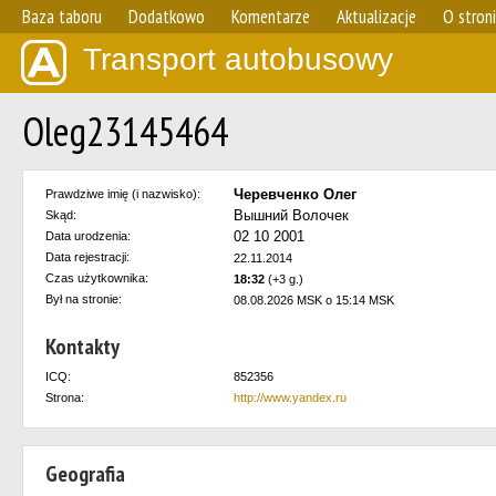
Baza taboru
Dodatkowo
Komentarze
Aktualizacje
O stron
Transport autobusowy
Oleg23145464
Черевченко Олег
Prawdziwe imię (i nazwisko):
Вышний Волочек
Skąd:
02 10 2001
Data urodzenia:
Data rejestracji:
22.11.2014
Czas użytkownika:
18:32
(+3 g.)
Był na stronie:
08.08.2026 MSK o 15:14 MSK
Kontakty
ICQ:
852356
Strona:
http://www.yandex.ru
Geografia