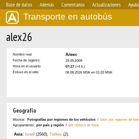
Base de datos
Además
Comentarios
Actualizaciones
Ayuda
Transporte en autobús
alex26
Алекс
Nombre real:
Fecha de registro:
29.05.2009
Hora en el usuario:
07:27
(+4 h.)
Estuvo en el sitio:
08.08.2026 MSK en 01:03 MSK
Geografía
Mostrar:
Fotografías por regiones de los vehículos
/
fotos por regiones de foto
Agrupamiento:
por país y región
/
por número de fotos
Asia
:
Israel
(2560)
,
Turkey
(2)
.