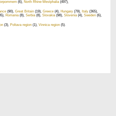
Vorpommern
(6)
,
North Rhine-Westphalia
(497)
,
ance
(90)
,
Great Britain
(19)
,
Greece
(4)
,
Hungary
(79)
,
Italy
(365)
,
5)
,
Romania
(8)
,
Serbia
(8)
,
Slovakia
(98)
,
Slovenia
(4)
,
Sweden
(6)
,
on
(3)
,
Poltava region
(1)
,
Vinnica region
(5)
.