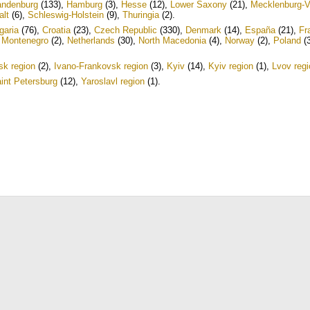
andenburg
(133)
,
Hamburg
(3)
,
Hesse
(12)
,
Lower Saxony
(21)
,
Mecklenburg-
lt
(6)
,
Schleswig-Holstein
(9)
,
Thuringia
(2)
.
garia
(76)
,
Croatia
(23)
,
Czech Republic
(330)
,
Denmark
(14)
,
España
(21)
,
Fr
,
Montenegro
(2)
,
Netherlands
(30)
,
North Macedonia
(4)
,
Norway
(2)
,
Poland
(3
sk region
(2)
,
Ivano-Frankovsk region
(3)
,
Kyiv
(14)
,
Kyiv region
(1)
,
Lvov regi
int Petersburg
(12)
,
Yaroslavl region
(1)
.