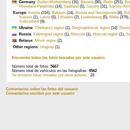
Germany
:
Baden-Württemberg
(16)
,
Bavaria
(90)
,
Berlin
(251)
,
Br
Rhineland-Palatinate
(14)
,
Saarland
(5)
,
Saxony
(31)
,
Saxony-Anha
Europe
:
Austria
(316)
,
Belgium
(14)
,
Bosnia and Herzegovina
(4)
,
Bul
Kosovo
(1)
,
Latvia
(5)
,
Lithuania
(2)
,
Luxembourg
(5)
,
Malta
(379)
Switzerland
(9)
.
Ukraine
:
Cherkassy region
(1)
,
Dnepropetrovsk region
(14)
,
Donet
Russia
:
Kaliningrad region
(1)
,
Moscow
(1)
,
Moscow region
(1)
,
Sa
Belarus
:
Minsk region
(2)
.
Other regions
:
Uruguay
(1)
.
Encuentra todas las fotos tomadas por este usuario
Número total de fotos:
5667
Número total de vehículos en las fotografías:
4562
Se enviaron fotos tomadas por otros autores.
: 28
Comentarios sobre las fotos del usuario
Comentarios escritos por este usuario