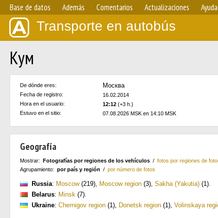
Base de datos
Además
Comentarios
Actualizaciones
Ayuda
Transporte en autobús
Кум
Москва
De dónde eres:
Fecha de registro:
16.02.2014
Hora en el usuario:
12:12
(+3 h.)
Estuvo en el sitio:
07.08.2026 MSK en 14:10 MSK
Geografía
Mostrar:
Fotografías por regiones de los vehículos
/
fotos por regiones de foto
Agrupamiento:
por país y región
/
por número de fotos
Russia
:
Moscow
(219)
,
Moscow region
(3)
,
Sakha (Yakutia)
(1)
.
Belarus
:
Minsk
(7)
.
Ukraine
:
Chernigov region
(1)
,
Donetsk region
(1)
,
Volinskaya regi