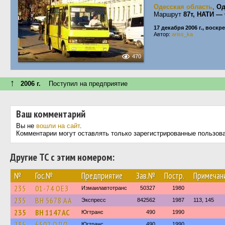
Одесская область
,
Од
Маршрут
87т, НАТИ — 
17 декабря 2006 г., воскр
Автор:
ariss_ka
470
↑
2006 г.
Поступил на предприятие
Ваш комментарий
Вы не
вошли на сайт
.
Комментарии могут оставлять только зарегистрированные пользов
Другие ТС с этим номером:
№
Гос.№
Предприятие
Зав.№
Постр.
Примечан
235
01-74 ОЕЗ
Измаилавтотранс
50327
1980
235
BH 5678 AA
Экспресс
842562
1987
113, 145
235
BH 1147 AC
Югтранс
490
1990
235
6502 ОДО
Югтранс
490
1990