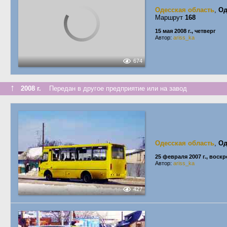
Одесская область
,
Од
Маршрут
168
15 мая 2008 г., четверг
Автор:
ariss_ka
674
↑
2008 г.
Передан в другое предприятие или на завод
Одесская область
,
Од
25 февраля 2007 г., воск
Автор:
ariss_ka
427