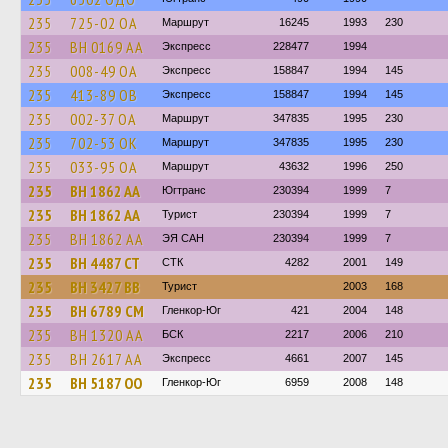
235
725-02 ОА
Маршрут
16245
1993
230
235
BH 0169 AA
Экспресс
228477
1994
235
008-49 ОА
Экспресс
158847
1994
145
235
413-89 ОВ
Экспресс
158847
1994
145
235
002-37 ОА
Маршрут
347835
1995
230
235
702-53 ОК
Маршрут
347835
1995
230
235
033-95 ОА
Маршрут
43632
1996
250
235
BH 1862 AA
Югтранс
230394
1999
7
235
BH 1862 AA
Турист
230394
1999
7
235
BH 1862 AA
ЭЯ САН
230394
1999
7
235
BH 4487 CT
СТК
4282
2001
149
235
BH 3427 BB
Турист
2003
168
235
BH 6789 CM
Гленкор-Юг
421
2004
148
235
BH 1320 AA
БСК
2217
2006
210
235
BH 2617 AA
Экспресс
4661
2007
145
235
BH 5187 OO
Гленкор-Юг
6959
2008
148