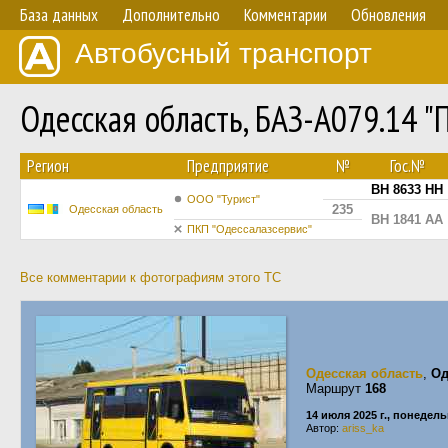
База данных
Дополнительно
Комментарии
Обновления
Автобусный транспорт
Одесская область, БАЗ-А079.14 
Регион
Предприятие
№
Гос.№
BH 8633 HH
ООО "Турист"
235
Одесская область
BH 1841 AA
ПКП "Одессалазсервис"
Все комментарии к фотографиям этого ТС
Одесская область
,
Од
Маршрут
168
14 июля 2025 г., понедел
Автор:
ariss_ka