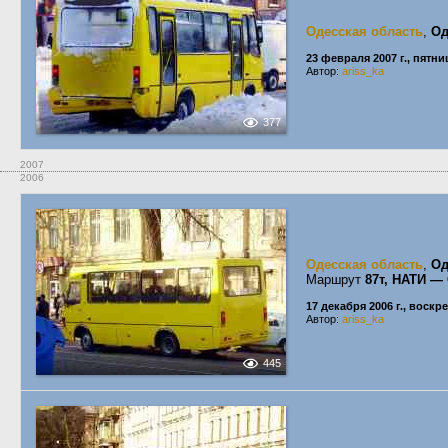
Одесская область
,
Од
23 февраля 2007 г., пятни
Автор:
ariss_ka
377
2007
2006
Одесская область
,
Од
Маршрут
87т, НАТИ — 
17 декабря 2006 г., воскр
Автор:
ariss_ka
445