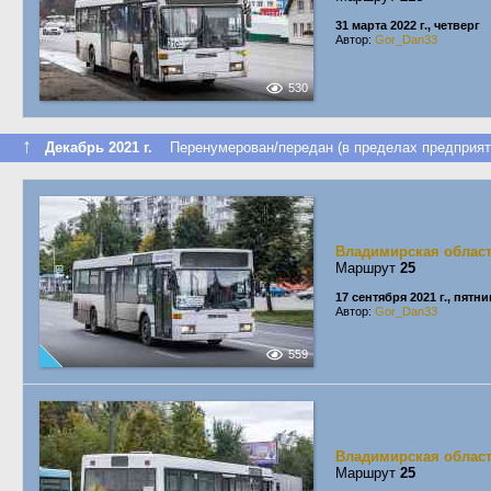
31 марта 2022 г., четверг
Автор:
Gor_Dan33
530
↑
Декабрь 2021 г.
Перенумерован/передан (в пределах предприят
Владимирская облас
Маршрут
25
17 сентября 2021 г., пятн
Автор:
Gor_Dan33
559
Владимирская облас
Маршрут
25