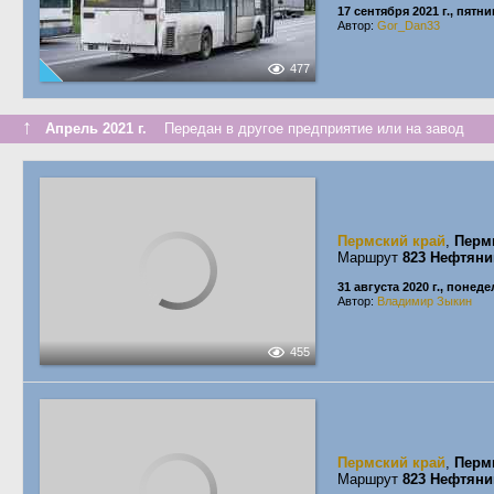
17 сентября 2021 г., пятн
Автор:
Gor_Dan33
477
↑
Апрель 2021 г.
Передан в другое предприятие или на завод
Пермский край
,
Перм
Маршрут
823 Нефтяни
31 августа 2020 г., понед
Автор:
Владимир Зыкин
455
Пермский край
,
Перм
Маршрут
823 Нефтяни