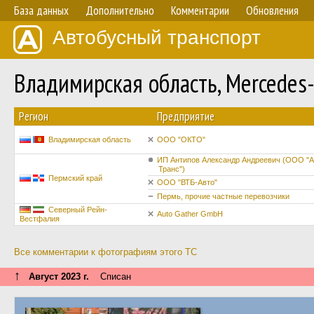
База данных
Дополнительно
Комментарии
Обновления
Автобусный транспорт
Владимирская область, Mercede
Регион
Предприятие
Владимирская область
ООО "ОКТО"
ИП Антипов Александр Андреевич (ООО "
Транс")
Пермский край
ООО "ВТБ-Авто"
Пермь, прочие частные перевозчики
Северный Рейн-
Auto Gather GmbH
Вестфалия
Все комментарии к фотографиям этого ТС
↑
Август 2023 г.
Списан