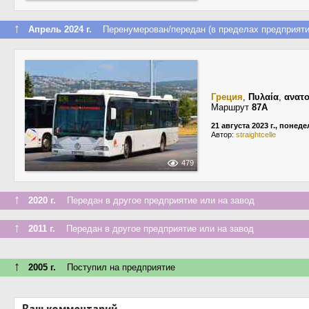
↑
Апрель 2024 г.
Перенумерован/передан (в пределах предприяти
Греция
,
Πυλαία
,
ανατο
Маршрут
87A
21 августа 2023 г., понед
Автор:
straightcelle
479
↑
2020 г.
Передан в другое предприятие или на завод
↑
2011 г.
Передан в другое предприятие или на завод
↑
2005 г.
Поступил на предприятие