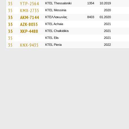
35
YTP-2564
KTEL Thessaloniki
1354
10.2019
35
KMX-2735
KTEL Messinia
2020
35
AKM-7144
ΚΤΕΛ Λακωνίας
8403
01.2020
35
AZK-8035
KTEL Achaia
2021
35
XKP-4488
ΚΤΕL Chalkidikis
2021
35
KTEL Elis
2021
35
KNX-9435
KTEL Pieria
2022