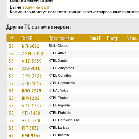
Ваш комментарий
Вы не
вошли на сайт
.
Комментарии могут оставлять только зарегистрированные пользов
Другие ТС с этим номером:
№
Гос.№
Предприятие
Зав.№
Постр.
Утил.
35
NIT-6021
Biblio Globus
35
ZMM-5099
KΤΕL Αttika
35
AHZ-3539
KTEL Xanthi
35
ZAZ-9010
KTEL Zakynthos
35
KPN-3735
KTEL Corinthia
35
KEB-5055
KTEL Cephalonia
35
BOO-7279
KTEAL Volos
35
BIP-1285
KTEL Thebes
35
APT-1235
KTEL Argolida
35
YTI-3488
ΚΤΕL Phthiotis
35
HKT-3500
KTEL Heraklion–Las.
35
PIT-5032
KTEL Larissa
35
HMI-9335
KTEL Imathia