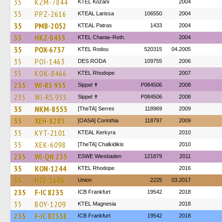
35
KZM-7844
ΚΤΕL Kozani
2004
35
PPZ-2616
KTEAL Larissa
106550
2004
35
PMB-2052
KTEAL Patras
1433
2004
35
HKZ-8435
KTEL Chania–Reth.
2004
35
POX-6737
ΚΤΕL Rodou
520315
04.2005
35
POI-1463
DES RODA
109755
2006
35
KOK-8466
KTEL Rhodope
2007
235
WI-RS 935
Sippel ✝︎
P084506
2008
235
WI-RS 935
Sippel ✝︎
P084506
2008
35
NKM-8553
[TheTA] Serres
118969
2009
35
XEH-8285
[OASA] Corinthia
118797
2009
35
KYT-2101
KTEAL Kerkyra
2010
35
XEK-6098
[TheTA] Chalkidikis
2010
235
WI-QN 235
ESWE Wiesbaden
121879
2011
35
KON-1244
KTEL Rhodope
2016
35
HZE-1606
Union
2225
03.2017
235
F-IC 8235
ICB Frankfurt
19542
2018
35
BOY-1209
ΚΤΕL Magnesia
2018
235
F-IC 8235E
ICB Frankfurt
19542
2018