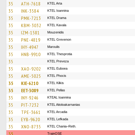
35
ATH-7618
KTEL Arta
35
INK-3584
KTEL Ioannina
35
PMK-7213
KTEL Drama
35
KBM-3032
KTEL Kavala
35
IZM-1581
Mouzenidis
35
PNE-4819
ΚΤΕL Grevenon
35
IHY-4947
Maroulis
35
HNB-9910
KTEL Thesprotia
35
KTEL Preveza
35
XAO-9202
ΚΤΕL Euboea
35
AME-5025
ΚΤΕL Phocis
35
KIE-6210
KTEL Kilkis
35
EET-3089
KTEL Pellas
35
INY-9246
KTEAL Ioannina
35
PIT-7232
KTEL Aitoloakarnanias
35
TPE-3661
KTEL Arcadia
35
EYB-9620
KTEL Lefkada
35
XNO-8735
KTEL Chania–Reth.
35
TrainΟSE