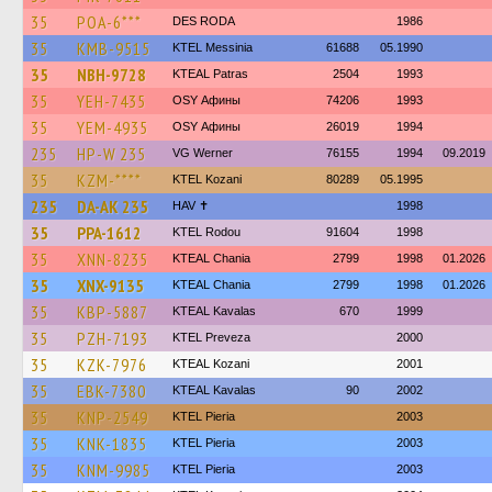
35
POA-6***
DES RODA
1986
35
KMB-9515
KTEL Messinia
61688
05.1990
35
NBH-9728
KTEAL Patras
2504
1993
35
YEH-7435
OSY Афины
74206
1993
35
YEM-4935
OSY Афины
26019
1994
235
HP-W 235
VG Werner
76155
1994
09.2019
35
KZM-****
ΚΤΕL Kozani
80289
05.1995
235
DA-AK 235
HAV ✝
1998
35
PPA-1612
ΚΤΕL Rodou
91604
1998
35
XNN-8235
KTEAL Chania
2799
1998
01.2026
35
XNX-9135
KTEAL Chania
2799
1998
01.2026
35
KBP-5887
KTEAL Kavalas
670
1999
35
PZH-7193
KTEL Preveza
2000
35
KZK-7976
KTEAL Kozani
2001
35
EBK-7380
KTEAL Kavalas
90
2002
35
KNP-2549
KTEL Pieria
2003
35
KNK-1835
KTEL Pieria
2003
35
KNM-9985
KTEL Pieria
2003