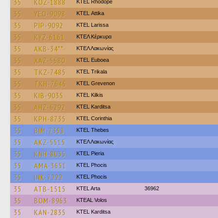
35
KOZ-1888
KTEL Rhodope
35
YEO-9098
KΤΕL Αttika
35
PIP-9092
KTEL Larissa
35
KYZ-6161
ΚΤΕΛ Κέρκυρα
35
AKB-34**
ΚΤΕΛ Λακωνίας
35
XAZ-5680
ΚΤΕL Euboea
35
TKZ-7485
ΚΤΕL Τrikala
35
TKH-7646
ΚΤΕL Grevenon
35
KIB-9035
KTEL Kilkis
35
AHZ-6292
ΚΤΕL Karditsa
35
KPH-8735
KTEL Corinthia
35
BIM-7368
KTEL Thebes
35
AKZ-5515
ΚΤΕΛ Λακωνίας
35
KNH-8035
KTEL Pieria
35
AMA-3651
ΚΤΕL Phocis
35
INK-7222
ΚΤΕL Phocis
35
ATB-1515
KTEL Arta
36962
35
BOM-8963
KTEAL Volos
35
KAN-2835
ΚΤΕL Karditsa