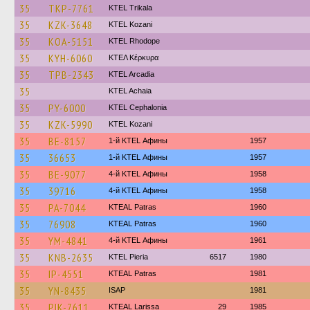
35
TKP-7761
ΚΤΕL Τrikala
35
KZK-3648
ΚΤΕL Kozani
35
KOA-5151
KTEL Rhodope
35
KYH-6060
ΚΤΕΛ Κέρκυρα
35
TPB-2343
KTEL Arcadia
35
KTEL Achaia
35
PY-6000
KTEL Cephalonia
35
KZK-5990
ΚΤΕL Kozani
35
BE-8157
1-й KTEL Афины
1957
35
36653
1-й KTEL Афины
1957
35
BE-9077
4-й KTEL Афины
1958
35
39716
4-й KTEL Афины
1958
35
PA-7044
KTEAL Patras
1960
35
76908
KTEAL Patras
1960
35
YM-4841
4-й KTEL Афины
1961
35
KNB-2635
KTEL Pieria
6517
1980
35
IP-4551
KTEAL Patras
1981
35
YN-8435
ISAP
1981
35
PIK-7611
KTEAL Larissa
29
1985