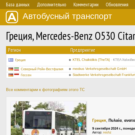
База данных
Дополнительно
Комментарии
Обновления
Автобусный транспорт
Греция, Mercedes-Benz O530 Cita
Регион
Предприятие
ΚΤΕL Chalkidikis [TheTA]
ΚΤΕΛ Χαλκιδικ
Греция
meobus Verkehrsgesellschaft GmbH
Северный Рейн-Вестфалия
Stadtwerke Verkehrsgesellschaft Frankfu
Гессен
Все комментарии к фотографиям этого ТС
Греция
,
Πυλαία
,
ανατο
9 сентября 2024 г., понед
Автор:
reshz