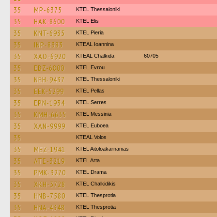
35
MP-6375
KTEL Thessaloniki
35
HAK-8600
KTEL Elis
35
KNT-6935
KTEL Pieria
35
INP-8383
KTEAL Ioannina
35
XAO-6920
KTEAL Chalkida
60705
35
EBZ-6800
KTEL Evrou
35
NEH-9437
KTEL Thessaloniki
35
EEK-5299
KTEL Pellas
35
EPN-1934
KTEL Serres
35
KMH-6635
KTEL Messinia
35
XAN-9999
ΚΤΕL Euboea
35
KTEAL Volos
35
MEZ-1941
KTEL Aitoloakarnanias
35
ATE-3219
KTEL Arta
35
PMK-3270
KTEL Drama
35
XKH-3728
ΚΤΕL Chalkidikis
35
HNB-7580
KTEL Thesprotia
35
HNA-4348
KTEL Thesprotia