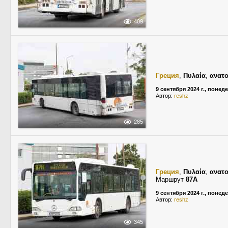
409
Греция
,
Πυλαία
,
ανατο
9 сентября 2024 г., понед
Автор:
reshz
285
Греция
,
Πυλαία
,
ανατο
Маршрут
87A
9 сентября 2024 г., понед
Автор:
reshz
345