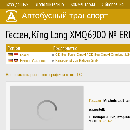
База данных
Дополнительно
Комментарии
Обновления
Автобусный транспорт
Гессен, King Long XMQ6900 № E
Регион
Предприятие
GD Bus Tours GmbH / GD Bus GmbH Omnibus & Zu
Гессен
Reisedienst von Rahden GmbH
Нижняя Саксония
Все комментарии к фотографиям этого ТС
Гессен
,
Michelstadt
,
a
abgestellt
10 ноября 2015 г., вторни
Автор:
9122_DA