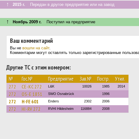
↑
2015 г.
Передан в другое предприятие или на завод
↑
Ноябрь 2009 г.
Поступил на предприятие
Ваш комментарий
Вы не
вошли на сайт
.
Комментарии могут оставлять только зарегистрированные пользов
Другие ТС с этим номером:
№
Гос.№
Предприятие
Зав.№
Постр.
Утил.
272
CE-KC 272
L&K
10026
1985
2014
272
OS-E 1851
SWO Osnabrück
1996
272
H-FE 601
Enders
2302
2006
272
HI-RV 272
RVHI Hildesheim
116884
2008