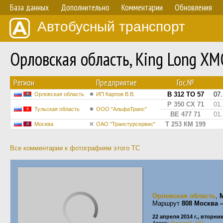
База данных
Дополнительно
Комментарии
Обновления
Автобусный транспорт
Орловская область, King Long X
Регион
Предприятие
Гос.№
В 312 ТО 57
07
Орловская область
ИП Карпов В.В.
Р 350 СХ 71
01
Тульская область
ООО "АльфаТранс"
ВЕ 477 71
01
Т 253 КМ 199
Москва
ОАО "Транстурсервис"
Все комментарии к фотографиям этого ТС
Орловская область
,
Маршрут
808 Москва
22 апреля 2014 г., вторни