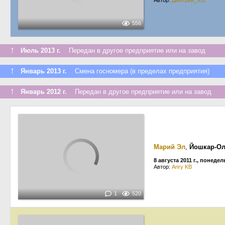
Автор:
Дмитрий_931
556
↑
Июль 2013 г.
Передан в другое предприятие или на завод
↑
Январь 2013 г.
Смена госномера (в пределах предприятия)
↑
Январь 2012 г.
Передан в другое предприятие или на завод
Марий Эл
,
Йошкар-О
8 августа 2011 г., понеде
Автор:
Anry KB
1
520