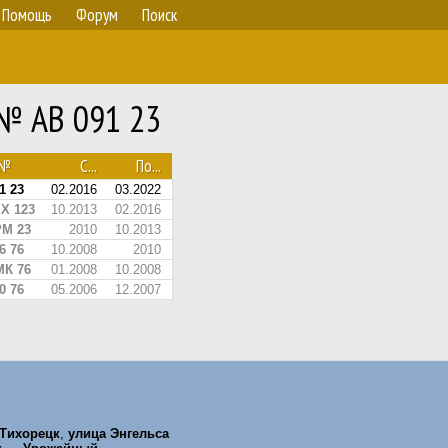
Помощь
Форум
Поиск
 № АВ 091 23
.№
С...
По...
1 23
02.2016
03.2022
МХ 123
10.2013
02.2016
РМ 23
2010
10.2013
6 76
10.2008
2010
МК 76
01.2008
10.2008
0 76
05.2006
12.2007
Тихорецк
,
улица Энгельса