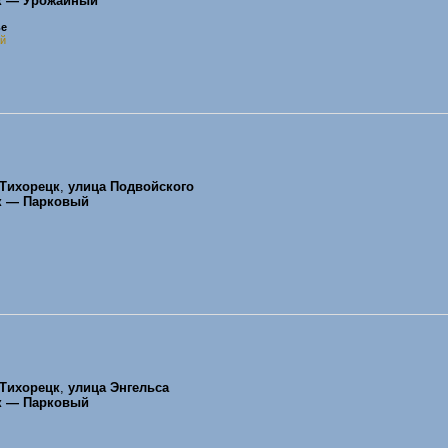
к — Урожайный
ье
ай
Тихорецк
,
улица Подвойского
к — Парковый
Тихорецк
,
улица Энгельса
к — Парковый