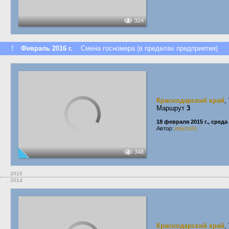
324
↑
Февраль 2016 г.
Смена госномера (в пределах предприятия)
Краснодарский край
,
Маршрут
3
18 февраля 2015 г., среда
Автор:
intacto61
348
2015
2014
Краснодарский край
,