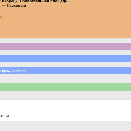
Тихорецк
,
Привокзальная площадь
к — Парковый
ай
 предприятия)
атели.