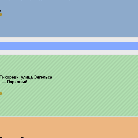
к
ай
Тихорецк
,
улица Энгельса
к — Парковый
ай