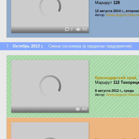
Маршрут
128
12 августа 2014 г., вторни
Автор:
Александров Никол
2
311
↑
Октябрь 2013 г.
Смена госномера (в пределах предприятия)
Краснодарский край
,
Маршрут
112 Тихорец
8 августа 2012 г., среда
Автор:
Александров Никол
401