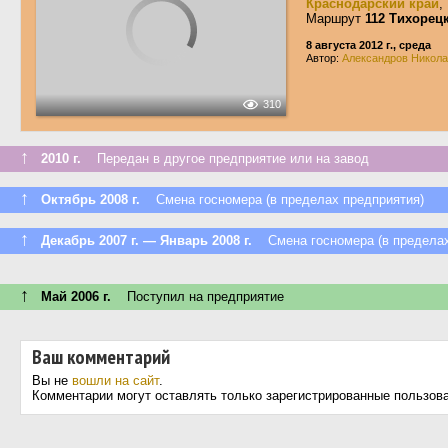
Краснодарский край
,
Маршрут
112 Тихорец
8 августа 2012 г., среда
Автор:
Александров Никол
310
↑
2010 г.
Передан в другое предприятие или на завод
↑
Октябрь 2008 г.
Смена госномера (в пределах предприятия)
↑
Декабрь 2007 г. — Январь 2008 г.
Смена госномера (в пределах
↑
Май 2006 г.
Поступил на предприятие
Ваш комментарий
Вы не
вошли на сайт
.
Комментарии могут оставлять только зарегистрированные пользов