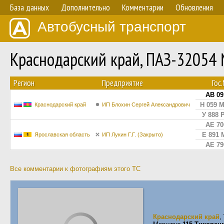
База данных
Дополнительно
Комментарии
Обновления
Автобусный транспорт
Краснодарский край, ПАЗ-32054
Регион
Предприятие
Гос
АВ 09
Н 059 
Краснодарский край
ИП Блохин Сергей Александрович
У 888 
АЕ 70
Е 891 
Ярославская область
ИП Лукин Г.Г. (Закрыто)
АЕ 79
Все комментарии к фотографиям этого ТС
Краснодарский край
,