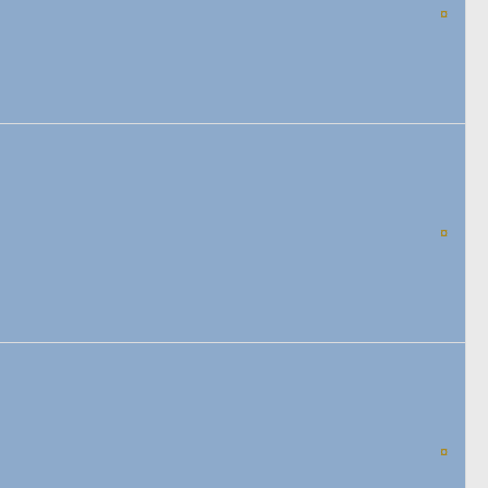
¤
¤
¤