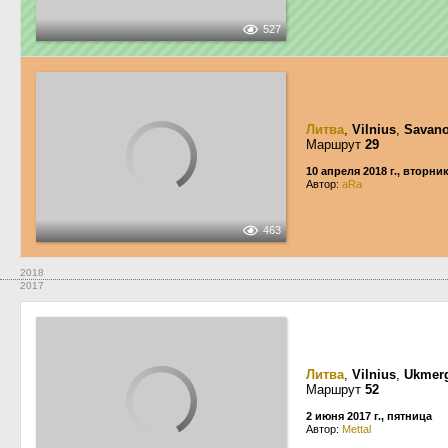
527
Литва
,
Vilnius
,
Savano
Маршрут
29
10 апреля 2018 г., вторни
Автор:
aRa
463
2018
2017
Литва
,
Vilnius
,
Ukmerg
Маршрут
52
2 июня 2017 г., пятница
Автор:
Mettal