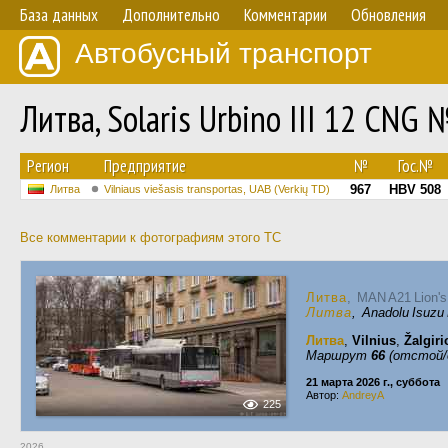
База данных
Дополнительно
Комментарии
Обновления
Автобусный транспорт
Литва, Solaris Urbino III 12 CNG
Регион
Предприятие
№
Гос.№
967
HBV 508
Литва
Vilniaus viešasis transportas, UAB (Verkių TD)
Все комментарии к фотографиям этого ТС
Литва
, MAN A21 Lion'
Литва
, Anadolu Isuzu 
Литва
,
Vilnius
,
Žalgiri
Маршрут
66
(отстой/
21 марта 2026 г., суббота
Автор:
AndreyA
225
2026