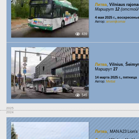
Литва
,
Vilniaus rajona
Маршрут
12
(отстой/
4 мая 2025 г., воскресень
Автор:
arsenijkomar
439
Литва
,
Vilnius
,
Šeimyn
Маршрут
27
14 марта 2025 г., пятница
Автор:
Mettal
545
2025
2024
Литва
, MAN A23 Lion'