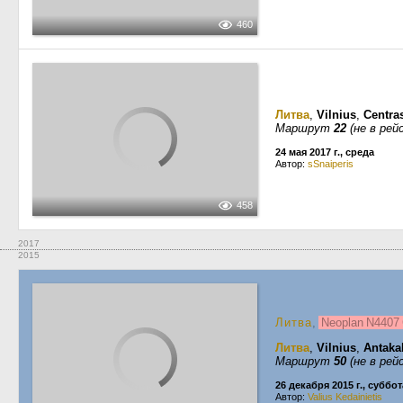
460
Литва
,
Vilnius
,
Centras
Маршрут
22
(не в рей
24 мая 2017 г., среда
Автор:
sSnaiperis
458
2017
2015
Литва
,
Neoplan N4407 
Литва
,
Vilnius
,
Antakal
Маршрут
50
(не в рей
26 декабря 2015 г., суббот
Автор:
Valius Kedainietis