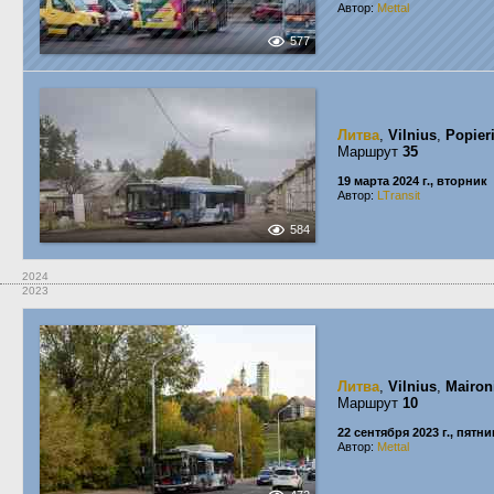
Автор:
Mettal
577
Литва
,
Vilnius
,
Popier
Маршрут
35
19 марта 2024 г., вторник
Автор:
LTransit
584
2024
2023
Литва
,
Vilnius
,
Mairon
Маршрут
10
22 сентября 2023 г., пятн
Автор:
Mettal