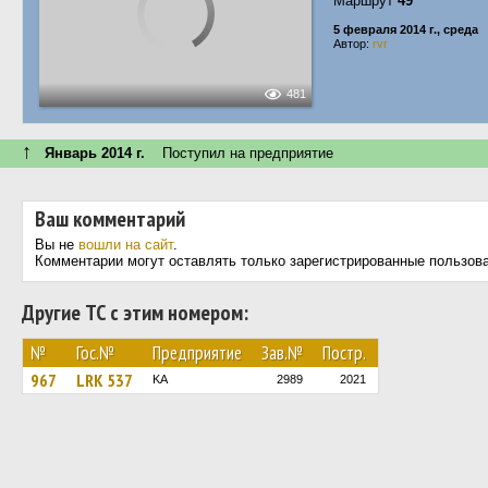
Маршрут
49
5 февраля 2014 г., среда
Автор:
rvr
481
↑
Январь 2014 г.
Поступил на предприятие
Ваш комментарий
Вы не
вошли на сайт
.
Комментарии могут оставлять только зарегистрированные пользов
Другие ТС с этим номером:
№
Гос.№
Предприятие
Зав.№
Постр.
967
LRK 537
KA
2989
2021