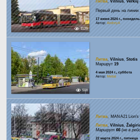
Литва
,
Vilnius
,
Verkių
Первый день на линии.
17 июня 2024 г., понедел
Автор:
AndreyA
1129
Литва
,
Vilnius
,
Stotis
Маршрут
19
4 мая 2024 г., суббота
Автор:
Mettal
508
Литва
, MAN A21 Lion'
Литва
,
Vilnius
,
Žalgiri
Маршрут
66
(не в рей
22 марта 2024 г., пятница