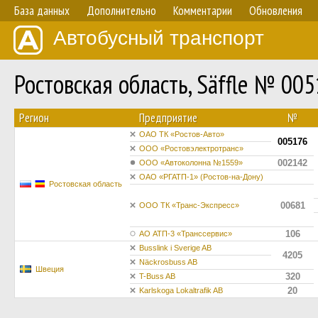
База данных
Дополнительно
Комментарии
Обновления
Автобусный транспорт
Ростовская область, Säffle № 00
Регион
Предприятие
№
ОАО ТК «Ростов-Авто»
005176
ООО «Ростовэлектротранс»
002142
ООО «Автоколонна №1559»
ОАО «РГАТП-1» (Ростов-на-Дону)
Ростовская область
00681
ООО ТК «Транс-Экспресс»
106
АО АТП-3 «Транссервис»
Busslink i Sverige AB
4205
Näckrosbuss AB
Швеция
320
T-Buss AB
20
Karlskoga Lokaltrafik AB