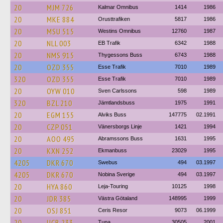
20
MJM 726
Kalmar Omnibus
1414
1986
20
MKE 884
Orusttrafiken
5817
1986
20
MSU 515
Westins Omnibus
12760
1987
20
NLL 003
EB Trafik
6342
1988
20
NMS 915
Thygessons Buss
6743
1988
20
OZD 355
Esse Trafik
7010
1989
320
OZD 355
Esse Trafik
7010
1989
20
OYW 010
Sven Carlssons
598
1989
320
BZL 210
Jämtlandsbuss
1975
1991
20
EGM 155
Alviks Buss
147775
02.1991
20
CZP 051
Vänersborgs Linje
1421
1994
20
AOO 495
Abramssons Buss
1631
1995
20
KXN 252
Ekmanbuss
23029
1995
4205
DKR 670
Swebus
494
03.1997
4205
DKR 670
Nobina Sverige
494
03.1997
20
HYA 860
Leja-Touring
10125
1998
20
JDR 385
Västra Götaland
148995
1999
20
OSJ 851
Ceris Resor
9073
06.1999
20
UCB 233
Tuna
30505
2001