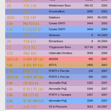
20
THS 100
Weidermans Buss
585-02
2002
20
SRW 136
Orusttrafiken
2695
2002
4205
TCD 595
Dalabuss
2843
06.2002
106
МА 928 61
Гуково ПАТП
3444
2003
106
Р 520 НТ 61
Гуково ПАТП
3444
2003
20
TSK 637
Strömma
8
04.2003
20
TSK 637
Ekmanbuss
8
04.2003
20
WCN 982
Thygessons Buss
817-04
08.2004
320
XNZ 445
Uddevalla Omnibus
3599
2006
002142
Н 089 ОР 161
АК1559
495
2007
106
Х 451 УР 161
АТП-5
2865
2007
106
КА 828 61
РГАТП-1 Ростов
100
2007
002142
Н 089 ОР 161
РГАТП-1 Ростов
495
2007
106
СН 416 61
Автолайн РнД
1252
2007
106
О 911 РЕ 161
Автолайн РнД
3346
2007
106
КВ 273 61
РГАТП-1 Таганрог
1057
2007
106
Х 741 ОМ 161
Автолайн РнД
3346
2007
320
AHB 780
VS & Perssons
3613
04.2007