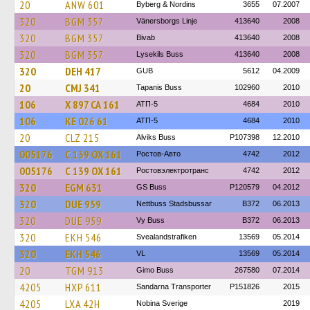
20
ANW 601
Byberg & Nordins
3655
07.2007
320
BGM 357
Vänersborgs Linje
413640
2008
320
BGM 357
Bivab
413640
2008
320
BGM 357
Lysekils Buss
413640
2008
320
DEH 417
GUB
5612
04.2009
20
CMJ 341
Tapanis Buss
102960
2010
106
Х 897 СА 161
АТП-5
4684
2010
106
КЕ 026 61
АТП-5
4684
2010
20
CLZ 215
Alviks Buss
P107398
12.2010
005176
С 139 ОХ 161
Ростов-Авто
4742
2012
005176
С 139 ОХ 161
Ростовэлектротранс
4742
2012
320
EGM 631
GS Buss
P120579
04.2012
320
DUE 959
Nettbuss Stadsbussar
B372
06.2013
320
DUE 959
Vy Buss
B372
06.2013
320
EKH 546
Svealandstrafiken
13569
05.2014
320
EKH 546
VL
13569
05.2014
20
TGM 913
Gimo Buss
267580
07.2014
4205
HXP 611
Sandarna Transporter
P151826
2015
4205
LXA 42H
Nobina Sverige
2019