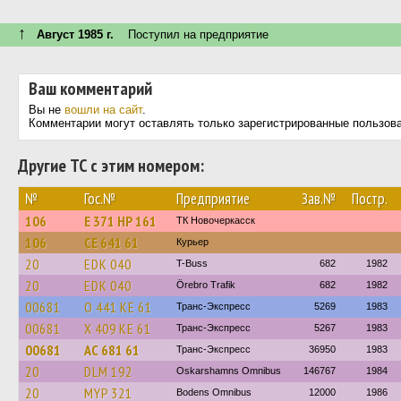
↑
Август 1985 г.
Поступил на предприятие
Ваш комментарий
Вы не
вошли на сайт
.
Комментарии могут оставлять только зарегистрированные пользов
Другие ТС с этим номером:
№
Гос.№
Предприятие
Зав.№
Постр.
106
Е 371 НР 161
ТК Новочеркасск
106
СЕ 641 61
Курьер
20
EDK 040
T-Buss
682
1982
20
EDK 040
Örebro Trafik
682
1982
00681
О 441 КЕ 61
Транс-Экспресс
5269
1983
00681
Х 409 КЕ 61
Транс-Экспресс
5267
1983
00681
АС 681 61
Транс-Экспресс
36950
1983
20
DLM 192
Oskarshamns Omnibus
146767
1984
20
MYP 321
Bodens Omnibus
12000
1986