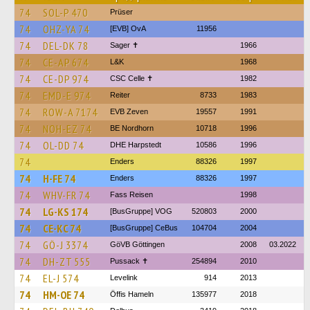
74
SOL-P 470
Prüser
74
OHZ-YA 74
[EVB] OvA
11956
74
DEL-DK 78
Sager ✝
1966
74
CE-AP 674
L&K
1968
74
CE-DP 974
CSC Celle ✝
1982
74
EMD-E 974
Reiter
8733
1983
74
ROW-A 7174
EVB Zeven
19557
1991
74
NOH-EZ 74
BE Nordhorn
10718
1996
74
OL-DD 74
DHE Harpstedt
10586
1996
74
Enders
88326
1997
74
H-FE 74
Enders
88326
1997
74
WHV-FR 74
Fass Reisen
1998
74
LG-KS 174
[BusGruppe] VOG
520803
2000
74
CE-KC 74
[BusGruppe] CeBus
104704
2004
74
GÖ-J 3374
GöVB Göttingen
2008
03.2022
74
DH-ZT 555
Pussack ✝
254894
2010
74
EL-J 574
Levelink
914
2013
74
HM-OE 74
Öffis Hameln
135977
2018