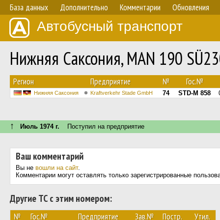
База данных
Дополнительно
Комментарии
Обновления
Автобусный транспорт
Нижняя Саксония, MAN 190 SÜ2
Регион
Предприятие
№
Гос.№
74
STD-M 858
Нижняя Саксония
Kraftverkehr Stade GmbH
↑
Июль 1974 г.
Поступил на предприятие
Ваш комментарий
Вы не
вошли на сайт
.
Комментарии могут оставлять только зарегистрированные пользов
Другие ТС с этим номером:
№
Гос.№
Предприятие
Зав.№
Постр.
Утил.