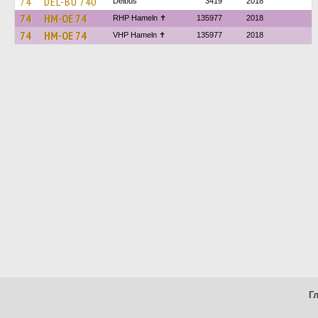
74
DEL-BU 740
Delbus
3419
2018
74
HM-OE 74
RHP Hameln ✝
135977
2018
74
HM-OE 74
VHP Hameln ✝
135977
2018
Г