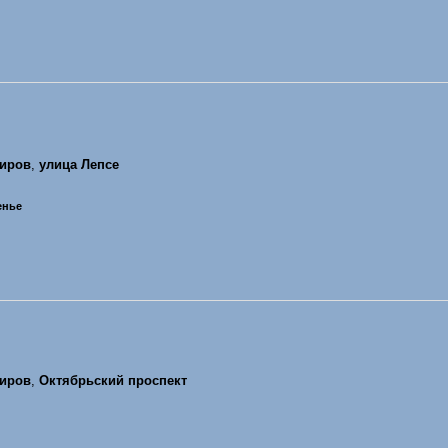
иров
,
улица Лепсе
сенье
иров
,
Октябрьский проспект