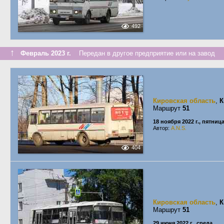
492
↑
Февраль 2023 г.
Передан в другое предприятие или на завод
Кировская область
,
К
Маршрут
51
18 ноября 2022 г., пятниц
Автор:
A.N.S.
404
Кировская область
,
К
Маршрут
51
29 июня 2022 г., среда