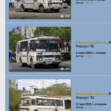
Автор:
43RUS
406
Кировская область
,
К
Маршрут
51
2 июня 2022 г., четверг
Автор:
A.N.S.
333
Кировская область
,
К
Маршрут
51
17 мая 2022 г., вторник
Автор:
A.N.S.