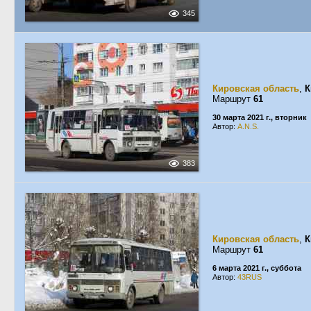
345
Кировская область
,
К
Маршрут
61
30 марта 2021 г., вторник
Автор:
A.N.S.
383
Кировская область
,
К
Маршрут
61
6 марта 2021 г., суббота
Автор:
43RUS