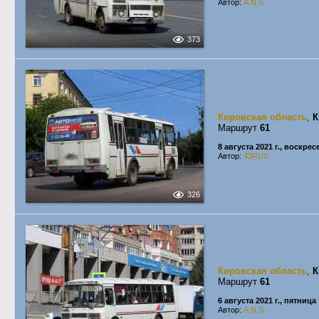
Автор:
A.N.S.
373
Кировская область
,
К
Маршрут
61
8 августа 2021 г., воскре
Автор:
43RUS
326
Кировская область
,
К
Маршрут
61
6 августа 2021 г., пятница
Автор:
A.N.S.