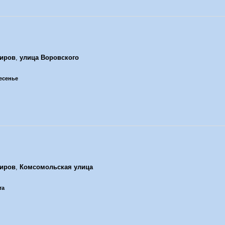
иров
,
улица Воровского
ресенье
иров
,
Комсомольская улица
та