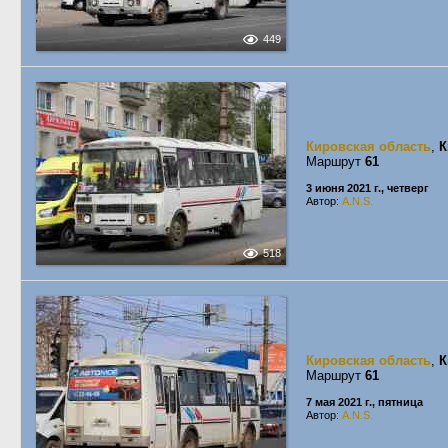
449
Кировская область
,
К
Маршрут
61
3 июня 2021 г., четверг
Автор:
A.N.S.
518
Кировская область
,
К
Маршрут
61
7 мая 2021 г., пятница
Автор:
A.N.S.