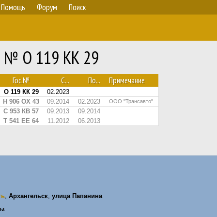
Помощь
Форум
Поиск
4 № О 119 КК 29
Гос.№
С...
По...
Примечание
О 119 КК 29
02.2023
Н 906 ОХ 43
09.2014
02.2023
ООО "Трансавто"
С 953 КВ 57
09.2013
09.2014
Т 541 ЕЕ 64
11.2012
06.2013
ть
,
Архангельск
,
улица Папанина
та