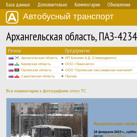
База данных
Дополнительно
Комментарии
Обновления
Автобусный транспорт
Архангельская область, ПАЗ-423
Регион
Предприятие
Архангельская область
ИП Близнин А.Д. (Северодвинск)
Кировская область
ООО «Трансавто»
Орловская область
ООО "Орловская пассажирская компания"
Саратовская область
Прочие
Все комментарии к фотографиям этого ТС
Архангельская облас
18 февраля 2023 г., суббо
Автор:
Timofey29Rus