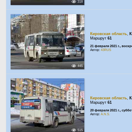
318
Кировская область
,
К
Маршрут
61
21 февраля 2021 г., воск
Автор:
43RUS
445
Кировская область
,
К
Маршрут
61
20 февраля 2021 г., суббо
Автор:
A.N.S.
515