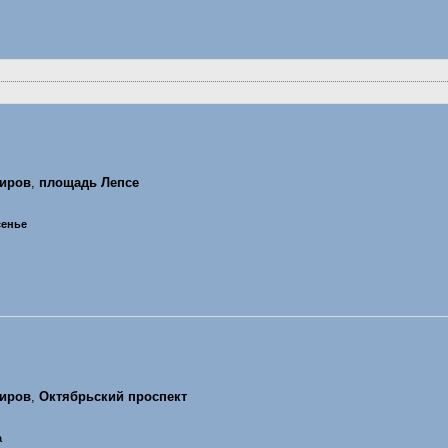
иров
,
площадь Лепсе
сенье
иров
,
Октябрьский проспект
а