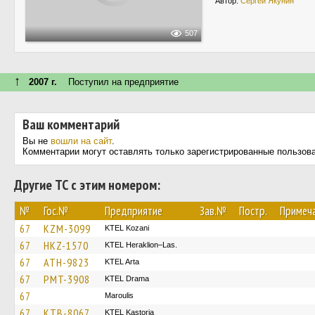
Автор:
Сергей Якунин
507
↑
2007 г.
Поступил на предприятие
Ваш комментарий
Вы не
вошли на сайт
.
Комментарии могут оставлять только зарегистрированные пользов
Другие ТС с этим номером:
№
Гос.№
Предприятие
Зав.№
Постр.
Примеч
67
KZM-3099
ΚΤΕL Kozani
67
HKZ-1570
KTEL Heraklion–Las.
67
ATH-9823
KTEL Arta
67
PMT-3908
KTEL Drama
67
Maroulis
67
KTB-8067
KTEL Kastoria