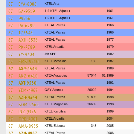
67
EYA-6086
KTEL Arta
67
BA-9319
1-й KTEL Афины
1961
67
99536
1-й KTEL Афины
1961
67
PA-6299
KTEAL Patras
1966
67
173545
KTEAL Patras
1966
67
AXH-8536
KTEAL Patras
1977
67
PK-7789
KTEL Arcadia
1979
67
YY-9704
4th SEP
1982
67
KMB-9210
KTEL Messinia
169
1987
67
AXP-4344
KTEAL Patras
1989
67
AKZ-6410
ΚΤΕΛ Λακωνίας
57044
01.1989
67
AXT-9530
KTEAL Patras
1991
67
YEM-4967
OSY Афины
26022
1994
67
AZH-4344
KTEAL Patras
91896
1998
67
BOM-9565
ΚΤΕL Magnesia
26689
1998
67
INZ-9375
ΚΤΕL Karditsa
1999
67
TPE-7001
KTEL Arcadia
2004
67
AMA-8955
ΚΤΕL Euboea
348
2005
67
AZN-4867
KTEAL Patras
2006