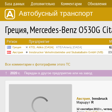
База данных
Дополнительно
Комментарии
Обновления
Автобусный транспорт
Греция, Mercedes-Benz O530G Cita
Регион
Предприятие
6
Греция
KΤΕL Αttikis [OASA]
ΚΤΕΛ Αττικής [ΟΑΣΑ]
89
Австрия
Innsbrucker Verkehrsbetriebe und Stubaitalbahn GmbH (IVB)
Все комментарии к фотографиям этого ТС
↑
2020 г.
Передан в другое предприятие или на завод
Австрия
,
Innsbruck
Маршрут
R
12 сентября 2013 г., четве