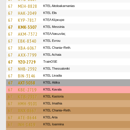
67
MEH-8828
KTEL Aitoloakarnanias
67
HAK-2049
KTEL Elis
67
KYP-7817
ΚΤΕΛ Κέρκυρα
67
KMK-3307
KTEL Messinia
67
AKM-7372
ΚΤΕΛ Λακωνίας
67
EBK-8340
KTEL Evrou
67
XBA-6067
KTEL Chania–Reth.
67
AXX-7799
KTEL Achaia
67
YZO-2729
TrainΟSE
67
NHB-2392
KTEL Thessaloniki
67
BIN-3146
KTEL Livadia
67
AXT-3038
KΤΕL Αttika
67
KBE-2719
KTEL Kavala
67
KTB-2317
KTEL Kastoria
67
HMH-9101
KTEL Imathia
67
XNX-8667
KTEL Chania–Reth.
67
ATE-8644
KTEL Arta
67
INH-1419
KTEL Ioannina