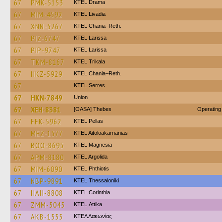
67
PMK-5153
KTEL Drama
67
MIM-4592
KTEL Livadia
67
XNN-5267
KTEL Chania–Reth.
67
PIZ-6747
KTEL Larissa
67
PIP-9747
KTEL Larissa
67
TKM-8167
ΚΤΕL Τrikala
67
HKZ-5929
KTEL Chania–Reth.
67
KTEL Serres
67
HKN-7849
Union
67
XEH-8381
[OASA] Thebes
Operating
67
EEK-5962
KTEL Pellas
67
MEZ-1577
KTEL Aitoloakarnanias
67
BOO-8695
ΚΤΕL Magnesia
67
APM-8180
KTEL Argolida
67
MIM-6090
ΚΤΕL Phthiotis
67
NBP-9891
KTEL Thessaloniki
67
HAH-8808
KTEL Corinthia
67
ZMM-5045
KΤΕL Αttika
67
AKB-1555
ΚΤΕΛ Λακωνίας