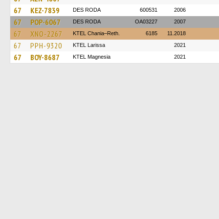
67
KEZ-7839
DES RODA
600531
2006
67
POP-6067
DES RODA
OA03227
2007
67
XNO-2267
KTEL Chania–Reth.
6185
11.2018
67
PPH-9320
KTEL Larissa
2021
67
BOY-8687
ΚΤΕL Magnesia
2021