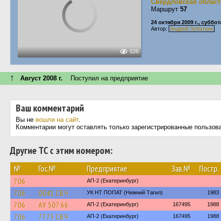
Свердловская област
Маршрут
57
24 октября 2009 г., суббот
Автор:
Андрей Зубаткин
526
↑
Август 2008 г.
Поступил на предприятие
Ваш комментарий
Вы не
вошли на сайт
.
Комментарии могут оставлять только зарегистрированные пользов
Другие ТС с этим номером:
№
Гос.№
Предприятие
Зав.№
Постр.
706
АП-2 (Екатеринбург)
706
0041 СВЧ
УК НТ ПОПАТ (Нижний Тагил)
1983
706
АУ 507 66
АП-2 (Екатеринбург)
167495
1988
706
7775 СВЧ
АП-2 (Екатеринбург)
167495
1988