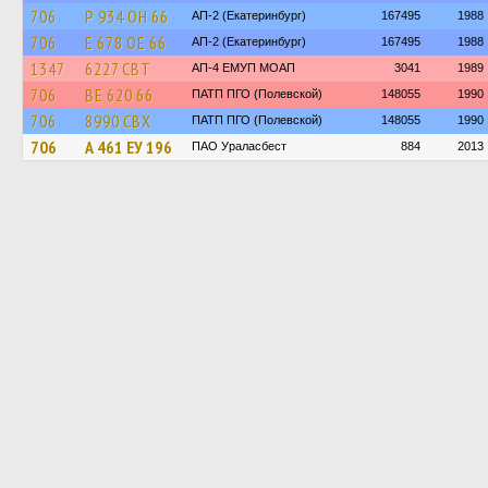
706
Р 934 ОН 66
АП-2 (Екатеринбург)
167495
1988
706
Е 678 ОЕ 66
АП-2 (Екатеринбург)
167495
1988
1347
6227 СВТ
АП-4 ЕМУП МОАП
3041
1989
706
ВЕ 620 66
ПАТП ПГО (Полевской)
148055
1990
706
8990 СВХ
ПАТП ПГО (Полевской)
148055
1990
706
А 461 ЕУ 196
ПАО Ураласбест
884
2013