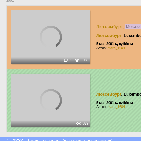
2001
Люксембург
,
Merced
Люксембург
,
Luxembou
5 мая 2001 г., суббота
Автор:
marc_1604
3
1089
Люксембург
,
Luxemb
5 мая 2001 г., суббота
Автор:
marc_1604
872
↑
????
Смена госномера (в пределах предприятия)