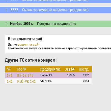
↑
????
Смена госномера (в пределах предприятия)
↑
Ноябрь 1959 г.
Поступил на предприятие
Ваш комментарий
Вы не
вошли на сайт
.
Комментарии могут оставлять только зарегистрированные пользов
Другие ТС с этим номером:
№
Гос.№
Предприятие
Зав.№
Постр.
141
RZ-CS 141
Dahmetal
17905
1992
141
PLÖ-VK 141
VKP Plön
2014