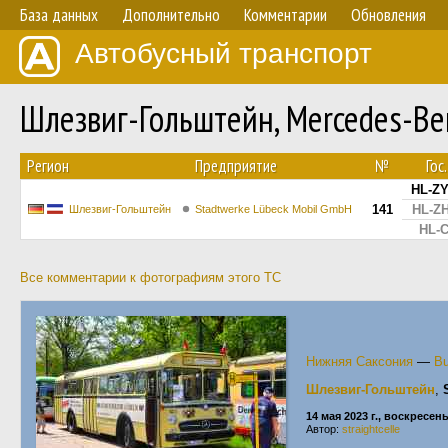
База данных
Дополнительно
Комментарии
Обновления
Автобусный транспорт
Шлезвиг-Гольштейн, Mercedes-B
Регион
Предприятие
№
Гос
HL-ZY
141
HL-ZH
Шлезвиг-Гольштейн
Stadtwerke Lübeck Mobil GmbH
HL-C
Все комментарии к фотографиям этого ТС
Нижняя Саксония
—
Bu
Шлезвиг-Гольштейн
,
14 мая 2023 г., воскресен
Автор:
straightcelle