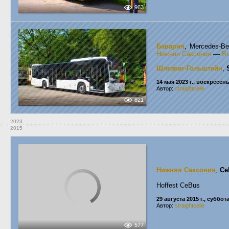
963
Бавария
, Mercedes-Be
Нижняя Саксония
—
Bu
Шлезвиг-Гольштейн
,
14 мая 2023 г., воскресен
Автор:
straightcelle
821
2023
2015
Нижняя Саксония
,
Ce
Hoffest CeBus
29 августа 2015 г., суббот
Автор:
straightcelle
577