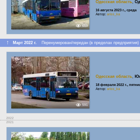
Одесская область
,
Од
16 августа 2023 г., среда
Автор:
ariss_ka
659
↑
Март 2022 г.
Перенумерован/передан (в пределах предприятия)
Одесская область
,
Ю
18 февраля 2022 г., пятни
Автор:
ariss_ka
591
2022
2021