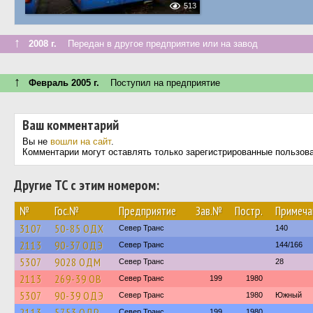
513
↑
2008 г.
Передан в другое предприятие или на завод
↑
Февраль 2005 г.
Поступил на предприятие
Ваш комментарий
Вы не
вошли на сайт
.
Комментарии могут оставлять только зарегистрированные пользов
Другие ТС с этим номером:
№
Гос.№
Предприятие
Зав.№
Постр.
Примеча
3107
50-85 ОДХ
Север Транс
140
2113
90-37 ОДЭ
Север Транс
144/166
5307
9028 ОДМ
Север Транс
28
2113
269-39 ОВ
Север Транс
199
1980
5307
90-39 ОДЭ
Север Транс
1980
Южный
2113
5753 ОДР
Север Транс
199
1980