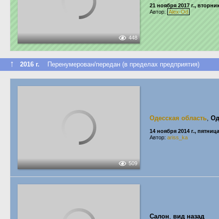
21 ноября 2017 г., вторни
Автор:
Alex-Od
448
↑
2016 г.
Перенумерован/передан (в пределах предприятия)
Одесская область
,
Од
14 ноября 2014 г., пятниц
Автор:
ariss_ka
509
Салон
,
вид назад