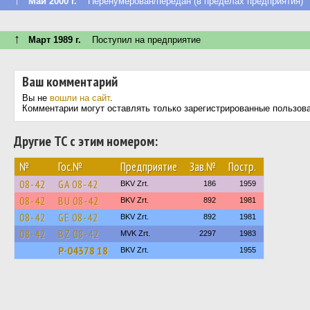
↑
Май 2000 г.
Перенумерован/передан (в пределах предприятия)
↑
Март 1989 г.
Поступил на предприятие
Ваш комментарий
Вы не
вошли на сайт
.
Комментарии могут оставлять только зарегистрированные пользов
Другие ТС с этим номером:
№
Гос.№
Предприятие
Зав.№
Постр.
08-42
GA 08-42
BKV Zrt.
186
1959
08-42
BU 08-42
BKV Zrt.
892
1981
08-42
GE 08-42
BKV Zrt.
892
1981
08-42
BZ 08-42
MVK Zrt.
2297
1983
P-04378 18
BKV Zrt.
1955