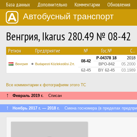
База данных
Дополнительно
Комментарии
Обновления
Автобусный транспорт
Венгрия, Ikarus 280.49 № 08-42
Регион
Предприятие
№
Гос.№
С...
P-04378 18
2018
08-42
BPO-842
05.2000
Венгрия
Budapesti Közlekedési Zrt.
62-45
BY 62-45
03.1989
Все комментарии к фотографиям этого ТС
↑
Февраль 2019 г.
Списан
↑
Ноябрь 2017 г. — 2018 г.
Смена госномера (в пределах предпри