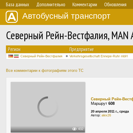
База данных
Дополнительно
Комментарии
Обновления
Автобусный транспорт
Северный Рейн-Вестфалия, MAN
Регион
Предприятие
Северный Рейн-Вестфалия
Verkehrsgesellschaft Ennepe-Ruhr mbH
Все комментарии к фотографиям этого ТС
Северный Рейн-Вест
Маршрут
608
20 апреля 2011 г., среда
Автор:
alex26
432