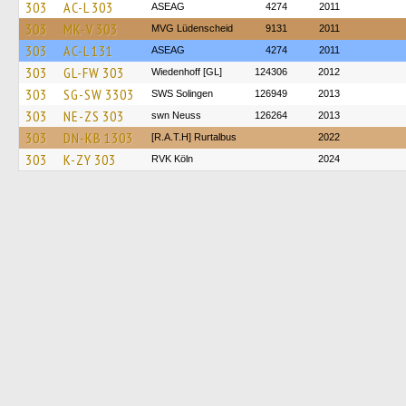
303
AC-L 303
ASEAG
4274
2011
303
MK-V 303
MVG Lüdenscheid
9131
2011
303
AC-L 131
ASEAG
4274
2011
303
GL-FW 303
Wiedenhoff [GL]
124306
2012
303
SG-SW 3303
SWS Solingen
126949
2013
303
NE-ZS 303
swn Neuss
126264
2013
303
DN-KB 1303
[R.A.T.H] Rurtalbus
2022
303
K-ZY 303
RVK Köln
2024