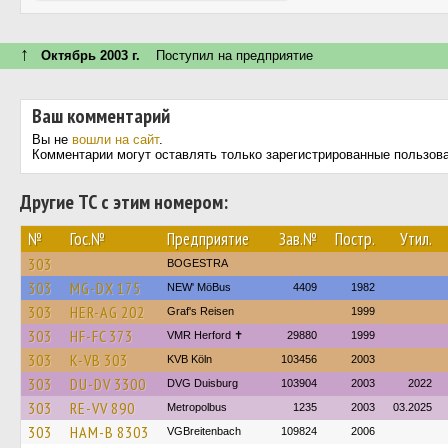
↑
Октябрь 2003 г.
Поступил на предприятие
Ваш комментарий
Вы не
вошли на сайт
.
Комментарии могут оставлять только зарегистрированные пользов
Другие ТС с этим номером:
№
Гос.№
Предприятие
Зав.№
Постр.
Утил.
303
BOGESTRA
303
MG-DX 175
NEW' MöBus
4409
1982
303
HER-AG 202
Graf's Reisen
1999
303
HF-FC 373
VMR Herford ✝
29880
1999
303
K-VB 303
KVB Köln
103456
2003
303
DU-DV 3300
DVG Duisburg
103904
2003
2022
303
RE-VV 890
Metropolbus
1235
2003
03.2025
303
HAM-B 8303
VGBreitenbach
109824
2006