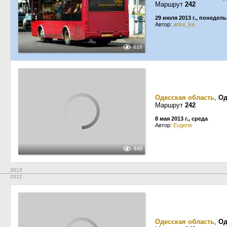
Маршрут
242
29 июля 2013 г., понедел
Автор:
ariss_ka
616
Одесская область
,
Од
Маршрут
242
8 мая 2013 г., среда
Автор:
Eugene
449
2013
2012
Одесская область
,
Од