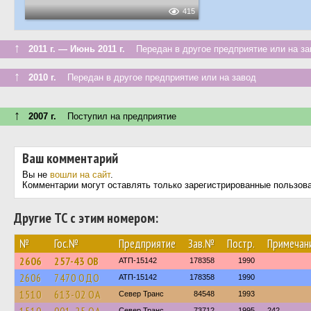
415
↑
2011 г. — Июнь 2011 г.
Передан в другое предприятие или на за
↑
2010 г.
Передан в другое предприятие или на завод
↑
2007 г.
Поступил на предприятие
Ваш комментарий
Вы не
вошли на сайт
.
Комментарии могут оставлять только зарегистрированные пользов
Другие ТС с этим номером:
№
Гос.№
Предприятие
Зав.№
Постр.
Примечан
2606
257-43 ОВ
АТП-15142
178358
1990
2606
7470 ОДО
АТП-15142
178358
1990
1510
613-02 ОА
Север Транс
84548
1993
Север Транс
73712
1995
242