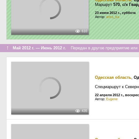
Маршрут
570, с/х Гв
23 июня 2012 г., суббота
Автор:
ariss_ka
610
↑
Май 2012 г. — Июнь 2012 г.
Передан в другое предприятие или 
Одесская область
,
Од
Спецмаршрут к Север
22 апреля 2012 г., воскре
Автор:
Eugene
435