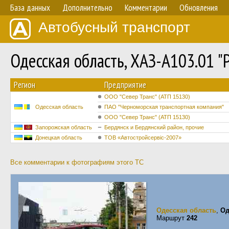
База данных
Дополнительно
Комментарии
Обновления
Автобусный транспорт
Одесская область, ХАЗ-А103.01 
Регион
Предприятие
ООО "Север Транс" (АТП 15130)
Одесская область
ПАО "Черноморская транспортная компания"
ООО "Север Транс" (АТП 15130)
Запорожская область
Бердянск и Бердянский район, прочие
Донецкая область
ТОВ «Автостройсервіс-2007»
Все комментарии к фотографиям этого ТС
Одесская область
,
Од
Маршрут
242