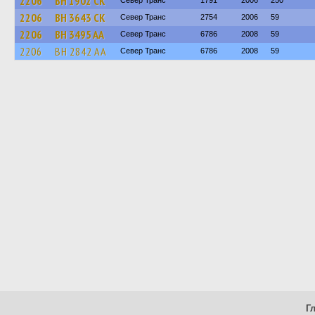
2206
BH 1902 CK
Север Транс
1791
2006
250
2206
BH 3643 CK
Север Транс
2754
2006
59
2206
BH 3495 AA
Север Транс
6786
2008
59
2206
BH 2842 AA
Север Транс
6786
2008
59
Г