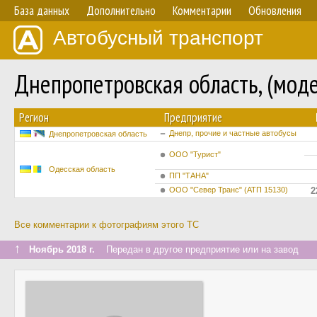
База данных
Дополнительно
Комментарии
Обновления
Автобусный транспорт
Днепропетровская область, (мод
Регион
Предприятие
Днепр, прочие и частные автобусы
Днепропетровская область
ООО "Турист"
Одесская область
ПП "ТАНА"
ООО "Север Транс" (АТП 15130)
2
Все комментарии к фотографиям этого ТС
↑
Ноябрь 2018 г.
Передан в другое предприятие или на завод