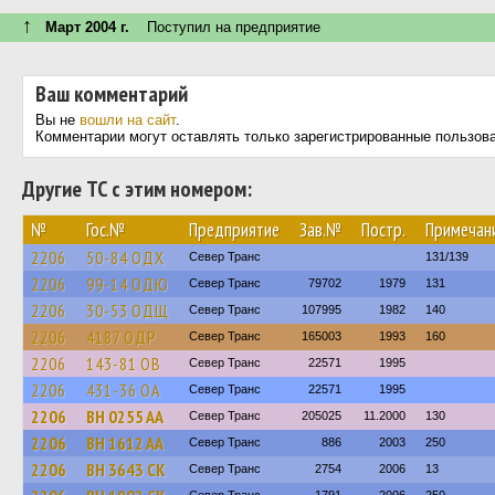
↑
Март 2004 г.
Поступил на предприятие
Ваш комментарий
Вы не
вошли на сайт
.
Комментарии могут оставлять только зарегистрированные пользов
Другие ТС с этим номером:
№
Гос.№
Предприятие
Зав.№
Постр.
Примечан
2206
50-84 ОДХ
Север Транс
131/139
2206
99-14 ОДЮ
Север Транс
79702
1979
131
2206
30-53 ОДЩ
Север Транс
107995
1982
140
2206
4187 ОДР
Север Транс
165003
1993
160
2206
143-81 ОВ
Север Транс
22571
1995
2206
431-36 ОА
Север Транс
22571
1995
2206
BH 0255 AA
Север Транс
205025
11.2000
130
2206
BH 1612 AA
Север Транс
886
2003
250
2206
BH 3643 CK
Север Транс
2754
2006
13