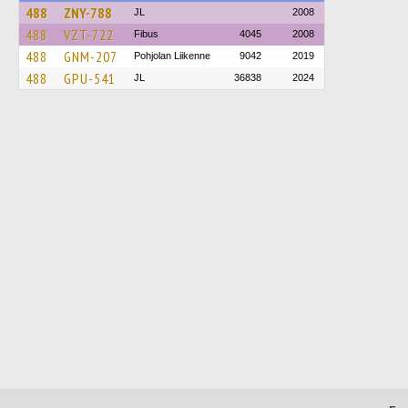
488
ZNY-788
JL
2008
488
VZT-722
Fibus
4045
2008
488
GNM-207
Pohjolan Liikenne
9042
2019
488
GPU-541
JL
36838
2024