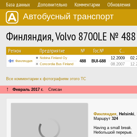
База данных
Дополнительно
Комментарии
Обновления
Автобусный транспорт
Финляндия, Volvo 8700LE № 488
Регион
Предприятие
№
Гос.№
С...
12.2009
02.
Nobina Finland Oy
488
BUI-688
Финляндия
08.2007
12.
Concordia Bus Finland
Все комментарии к фотографиям этого ТС
↑
Февраль 2017 г.
Списан
Финляндия
,
Helsinki
,
Маршрут
324
Having a small break.
Небольшой перерыв.