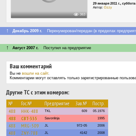
29 января 2011 г., суббота
Автор:
Ozzy
363
↑
Декабрь 2009 г.
Перенумерован/передан (в пределах предприят
↑
Август 2007 г.
Поступил на предприятие
Ваш комментарий
Вы не
вошли на сайт
.
Комментарии могут оставлять только зарегистрированные пользов
Другие ТС с этим номером:
№
Гос.№
Предприятие
Зав.№
Постр.
488
HHK-488
TKL
609
05.1976
488
CBT-335
Savonlinja
1995
488
MRG-509
JL
972-05
2006
488
ZNY-788
JL
4142
2008