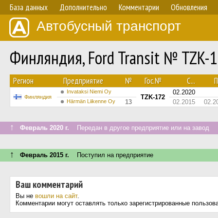
База данных
Дополнительно
Комментарии
Обновления
Автобусный транспорт
Финляндия, Ford Transit № TZK-
Регион
Предприятие
№
Гос.№
С...
П
Invataksi Niemi Oy
02.2020
TZK-172
Финляндия
Härmän Liikenne Oy
13
02.2015
02.2
↑
Февраль 2020 г.
Передан в другое предприятие или на завод
↑
Февраль 2015 г.
Поступил на предприятие
Ваш комментарий
Вы не
вошли на сайт
.
Комментарии могут оставлять только зарегистрированные пользов