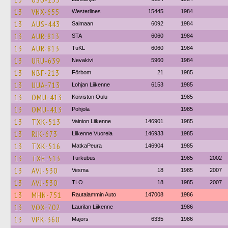
13
VNX-655
Westerlines
15445
1984
13
AUS-443
Saimaan
6092
1984
13
AUR-813
STA
6060
1984
13
AUR-813
TuKL
6060
1984
13
URU-639
Nevakivi
5960
1984
13
NBF-213
Förbom
21
1985
13
UUA-713
Lohjan Liikenne
6153
1985
13
OMU-413
Koiviston Oulu
1985
13
OMU-413
Pohjola
1985
13
TXK-513
Vainion Liikenne
146901
1985
13
RJK-673
Liikenne Vuorela
146933
1985
13
TXK-516
MatkaPeura
146904
1985
13
TXE-513
Turkubus
1985
2002
13
AVJ-530
Vesma
18
1985
2007
13
AVJ-530
TLO
18
1985
2007
13
MHN-751
Rautalammin Auto
147008
1986
13
VOX-702
Laurilan Liikenne
1986
13
VPK-360
Majors
6335
1986