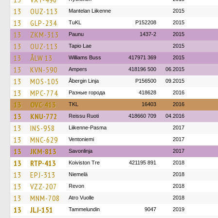
13
OUZ-113
Mantelan Liikenne
2015
13
GLP-234
TuKL
P152208
2015
13
ZKM-313
Paunu
1437-2
2015
13
OUZ-113
Tapio Lae
2015
13
ÅLW 13
Williams Buss
417971 369
2015
13
KVN-590
Ampers
418196 500
06.2015
13
MOS-105
Åbergin Linja
P156500
09.2015
13
MPC-774
Разные города
418628
2016
13
OVC-413
TKL
16403
2016
13
KNU-772
Reissu Ruoti
418660 709
04.2016
13
INS-958
Liikenne-Pasma
2017
13
MNC-629
Ventoniemi
2017
13
JKM-813
Savonlinja
2017
13
RTP-413
Koiviston Tre
421195 891
2018
13
EPJ-313
Niemelä
2018
13
VZZ-207
Revon
2018
13
MNM-708
Atro Vuolle
2018
13
JLJ-151
Tammelundin
9047
2019