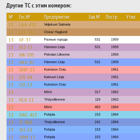
Другие ТС с этим номером:
№
Гос.№
Предприятие
Зав.№
Постр.
Утил.
13
LAA-450
Veljekset Salmela
13
LZE-312
Oskar Haglund
13
IIF-37
Разные города
531
1959
13
IBZ-55
Hämeen Linja
531
1959
13
HN-595
Pekolan Liikenne
1959
13
HKU-81
Hämeen Linja
531
1959
13
OHP-13
Koiviston Oulu
1961
13
OÖ-94
Kainuun Linja
1961
13
OÖ-13
Koiviston Oulu
1961
13
Mörö
317
1962
13
HLU-11
Yhdysliikenne
119
1963
13
Mörö
463
1964
13
OAE-413
Pohjola
153
1964
13
IF-960
Yhdysliikenne
242
1964
13
OIJ-10
Pohjola
153
1964
13
ORM-13
Pohjola
153
1964