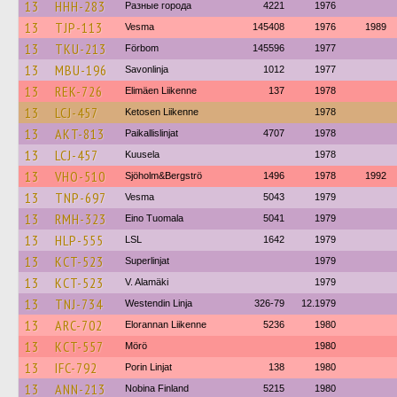
13
HHH-283
Разные города
4221
1976
13
TJP-113
Vesma
145408
1976
1989
13
TKU-213
Förbom
145596
1977
13
MBU-196
Savonlinja
1012
1977
13
REK-726
Elimäen Liikenne
137
1978
13
LCJ-457
Ketosen Liikenne
1978
13
AKT-813
Paikallislinjat
4707
1978
13
LCJ-457
Kuusela
1978
13
VHO-510
Sjöholm&Bergströ
1496
1978
1992
13
TNP-697
Vesma
5043
1979
13
RMH-323
Eino Tuomala
5041
1979
13
HLP-555
LSL
1642
1979
13
KCT-523
Superlinjat
1979
13
KCT-523
V. Alamäki
1979
13
TNJ-734
Westendin Linja
326-79
12.1979
13
ARC-702
Elorannan Liikenne
5236
1980
13
KCT-557
Mörö
1980
13
IFC-792
Porin Linjat
138
1980
13
ANN-213
Nobina Finland
5215
1980