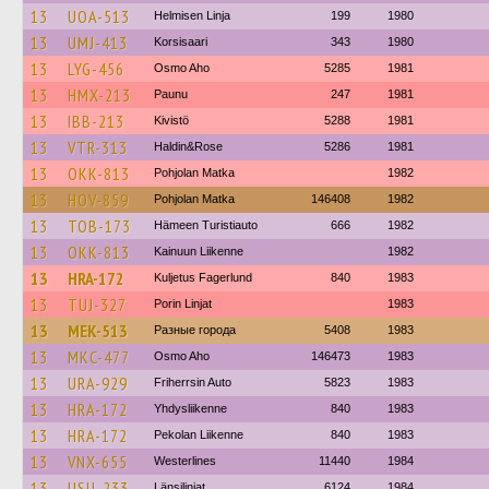
13
UOA-513
Helmisen Linja
199
1980
13
UMJ-413
Korsisaari
343
1980
13
LYG-456
Osmo Aho
5285
1981
13
HMX-213
Paunu
247
1981
13
IBB-213
Kivistö
5288
1981
13
VTR-313
Haldin&Rose
5286
1981
13
OKK-813
Pohjolan Matka
1982
13
HOV-859
Pohjolan Matka
146408
1982
13
TOB-173
Hämeen Turistiauto
666
1982
13
OKK-813
Kainuun Liikenne
1982
13
HRA-172
Kuljetus Fagerlund
840
1983
13
TUJ-327
Porin Linjat
1983
13
MEK-513
Разные города
5408
1983
13
MKC-477
Osmo Aho
146473
1983
13
URA-929
Friherrsin Auto
5823
1983
13
HRA-172
Yhdysliikenne
840
1983
13
HRA-172
Pekolan Liikenne
840
1983
13
VNX-655
Westerlines
11440
1984
13
USU-233
Länsilinjat
6124
1984