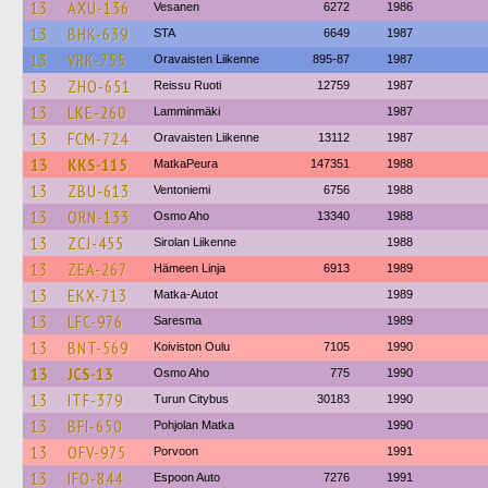
13
AXU-136
Vesanen
6272
1986
13
BHK-639
STA
6649
1987
13
VRK-755
Oravaisten Liikenne
895-87
1987
13
ZHO-651
Reissu Ruoti
12759
1987
13
LKE-260
Lamminmäki
1987
13
FCM-724
Oravaisten Liikenne
13112
1987
13
KKS-115
MatkaPeura
147351
1988
13
ZBU-613
Ventoniemi
6756
1988
13
ORN-133
Osmo Aho
13340
1988
13
ZCJ-455
Sirolan Liikenne
1988
13
ZEA-267
Hämeen Linja
6913
1989
13
EKX-713
Matka-Autot
1989
13
LFC-976
Saresma
1989
13
BNT-569
Koiviston Oulu
7105
1990
13
JCS-13
Osmo Aho
775
1990
13
ITF-379
Turun Citybus
30183
1990
13
BFI-650
Pohjolan Matka
1990
13
OFV-975
Porvoon
1991
13
IFO-844
Espoon Auto
7276
1991