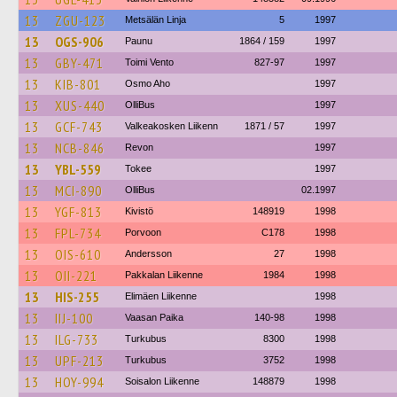
13
ZGU-123
Metsälän Linja
5
1997
13
OGS-906
Paunu
1864 / 159
1997
13
GBY-471
Toimi Vento
827-97
1997
13
KIB-801
Osmo Aho
1997
13
XUS-440
OlliBus
1997
13
GCF-743
Valkeakosken Liikenn
1871 / 57
1997
13
NCB-846
Revon
1997
13
YBL-559
Tokee
1997
13
MCI-890
OlliBus
02.1997
13
YGF-813
Kivistö
148919
1998
13
FPL-734
Porvoon
C178
1998
13
OIS-610
Andersson
27
1998
13
OII-221
Pakkalan Liikenne
1984
1998
13
HIS-255
Elimäen Liikenne
1998
13
IIJ-100
Vaasan Paika
140-98
1998
13
ILG-733
Turkubus
8300
1998
13
UPF-213
Turkubus
3752
1998
13
HOY-994
Soisalon Liikenne
148879
1998