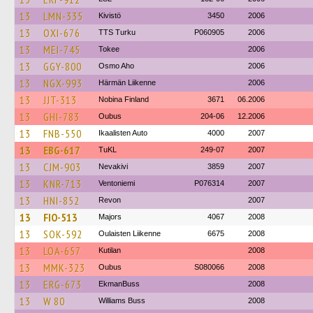
13
LMN-335
Kivistö
3450
2006
13
OXI-676
TTS Turku
P060905
2006
13
MEI-745
Tokee
2006
13
GGY-800
Osmo Aho
2006
13
NGX-993
Härmän Liikenne
2006
13
JJT-313
Nobina Finland
3671
06.2006
13
GHI-783
Oubus
204-06
12.2006
13
FNB-550
Ikaalisten Auto
4000
2007
13
EBG-617
TuKL
249-07
2007
13
CJM-903
Nevakivi
3859
2007
13
KNR-713
Ventoniemi
P076314
2007
13
HNI-852
Revon
2007
13
FIO-513
Majors
4067
2008
13
SOK-592
Oulaisten Liikenne
6675
2008
13
LOA-657
Kutilan
2008
13
MMK-323
Oubus
S080066
2008
13
ERG-673
EkmanBuss
2008
13
W 80
Williams Buss
2008