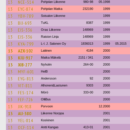
13
NCE-514
Pohjolan Liikenne
980-98
05.1998
13
EYC-874
Pohjolan Matka
232190
1999
13
YBV-789
Soisalon Liikenne
1999
13
BIJ-693
TuKL
8387
1999
13
EIS-336
Oras Liikenne
148969
1999
13
EIS-336
Raision Linja
148969
1999
13
KYA-799
L-l. J. Salonen Oy
1836013
1999
05.2015
13
AZX-102
Laitinen
4184
2000
13
KIU-917
Matka Mäkelä
2151 / 341
2000
13
XIB-277
Nyholm
264-00
2000
13
MYF-601
HelB
2000
13
EYG-813
Andersson
92
2000
13
VIT-811
Alhonen&Lastunen
9303
2000
13
FES-174
Mörö
333-00
2000
13
FEF-726
OlliBus
2000
13
JIK-918
Porvoon
12.2000
13
AIJ-580
Liikenne Norppa
2001
13
YEL-814
Koskinen
2001
13
OCF-114
Antti Kangas
413-01
2001