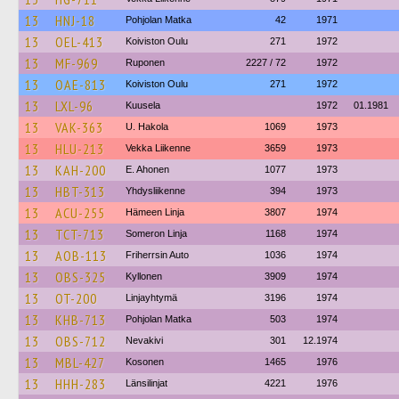
13
HNJ-18
Pohjolan Matka
42
1971
13
OEL-413
Koiviston Oulu
271
1972
13
MF-969
Ruponen
2227 / 72
1972
13
OAE-813
Koiviston Oulu
271
1972
13
LXL-96
Kuusela
1972
01.1981
13
VAK-363
U. Hakola
1069
1973
13
HLU-213
Vekka Liikenne
3659
1973
13
KAH-200
E. Ahonen
1077
1973
13
HBT-313
Yhdysliikenne
394
1973
13
ACU-255
Hämeen Linja
3807
1974
13
TCT-713
Someron Linja
1168
1974
13
AOB-113
Friherrsin Auto
1036
1974
13
OBS-325
Kyllonen
3909
1974
13
OT-200
Linjayhtymä
3196
1974
13
KHB-713
Pohjolan Matka
503
1974
13
OBS-712
Nevakivi
301
12.1974
13
MBL-427
Kosonen
1465
1976
13
HHH-283
Länsilinjat
4221
1976