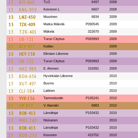
13
BJY-868
TLO
6497
2008
13
KNG-959
Koiviston L
6607
2008
13
LNZ-450
Muurinen
6834
2009
13
TZK-409
Matka Mäkelä
P090545
2009
13
TZK-401
Mäkela
322670
2009
13
IJB-721
Turun Citybus
P093993
2009
13
ATY-927
Kutilan
2009
13
HEY-258
Elimäen Liikenne
2009
13
IJB-721
Turun Citybus
P093993
2009
13
HHZ-989
E. Ahonen
319391
2009
13
BOA-656
Hyvinkään Liikenne
2010
13
XUT-497
Busmo
2010
13
CLJ-584
Laitinen
2010
13
YVR-156
Tammelundin
P105241
2010
13
IJB-810
V. Alamäki
6883
2010
13
BOB-413
Länsilinjat
P103432
2010
13
MNY-240
Niskanen
2010
13
BOB-413
Länsilinjat
P103432
2010
13
BOB-250
Kosonen
415752
2010