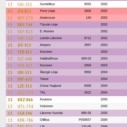
13
CHJ-211
Sundellbus
9555
2002
13
JFA-813
Porin Linjat
2806
2002
13
NEY-579
Andersson
140
2002
13
RBY-744
Töysän Linja
2002
13
SKF-813
E. Ahonen
2002
13
SNF-130
Leiniön Liikenne
9712
2002
13
JFF-925
Ampers
2897
2003
13
YER-413
Kosonen
2003
13
SLF-448
Haldin&Rose
609-03
2003
13
YER-413
Kosonen
2858
2003
13
UBI-313
Åbergin Linja
9950
2004
13
BRF-635
Tokee
2004
13
LZE-313
Oskar Haglund
6069
2004
13
HZZ-374
TKL
3022
2004
13
KKZ-866
Koulutus
2005
13
OTL-734
Hokkinen
2005
13
FGX-396
Liikenne Vuorela
886-05
2005
13
KRK-786
OlliBus
P058557
2006
13
ERF-912
LSL
132-06
2006