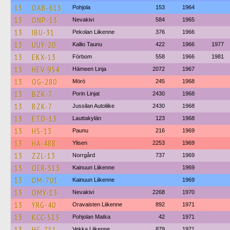
13
OAB-613
Pohjola
153
1964
13
ONP-13
Nevakivi
584
1965
13
IBU-31
Pekolan Liikenne
376
1966
13
UUY-20
Kallio Taunu
422
1966
1977
13
EKX-13
Förbom
558
1966
1981
13
HEV-954
Hämeen Linja
2072
1967
13
OG-280
Mörö
245
1968
13
BZK-7
Porin Linjat
2430
1968
13
BZK-7
Jussilan Autoliike
2430
1968
13
ETD-13
Lauttakylän
123
1968
13
HS-13
Paunu
216
1969
13
HA-488
Ylisen
2253
1969
13
ZZL-13
Norrgård
737
1969
13
OER-513
Kainuun Liikenne
1969
13
OM-701
Kainuun Liikenne
1969
13
OMY-13
Nevakivi
2268
1970
13
YRG-40
Oravaisten Liikenne
892
1971
13
KCC-513
Pohjolan Matka
42
1971
13
HG-711
Vekka Liikenne
879
1971