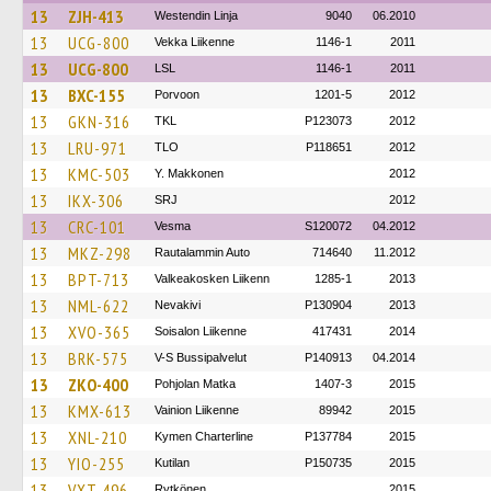
13
ZJH-413
Westendin Linja
9040
06.2010
13
UCG-800
Vekka Liikenne
1146-1
2011
13
UCG-800
LSL
1146-1
2011
13
BXC-155
Porvoon
1201-5
2012
13
GKN-316
TKL
P123073
2012
13
LRU-971
TLO
P118651
2012
13
KMC-503
Y. Makkonen
2012
13
IKX-306
SRJ
2012
13
CRC-101
Vesma
S120072
04.2012
13
MKZ-298
Rautalammin Auto
714640
11.2012
13
BPT-713
Valkeakosken Liikenn
1285-1
2013
13
NML-622
Nevakivi
P130904
2013
13
XVO-365
Soisalon Liikenne
417431
2014
13
BRK-575
V-S Bussipalvelut
P140913
04.2014
13
ZKO-400
Pohjolan Matka
1407-3
2015
13
KMX-613
Vainion Liikenne
89942
2015
13
XNL-210
Kymen Charterline
P137784
2015
13
YIO-255
Kutilan
P150735
2015
13
VXT-496
Rytkönen
2015