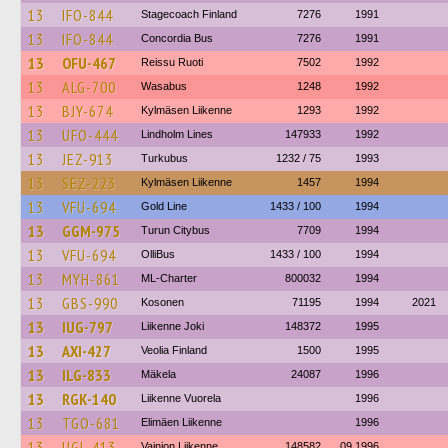
13
IFO-844
Stagecoach Finland
7276
1991
13
IFO-844
Concordia Bus
7276
1991
13
OFU-467
Reissu Ruoti
7502
1992
13
ALG-700
Wasabus
1248
1992
13
BJY-674
Kylmäsen Liikenne
1293
1992
13
UFO-444
Lindholm Lines
147933
1992
13
JEZ-913
Turkubus
1232 / 75
1993
13
SEZ-223
Kylmäsen Liikenne
1457
1994
13
VFU-694
Gold Line
1433 / 100
1994
13
GGM-975
Turun Citybus
7709
1994
13
VFU-694
OlliBus
1433 / 100
1994
13
MYH-861
ML-Charter
800032
1994
13
GBS-990
Kosonen
71195
1994
2021
13
IUG-797
Liikenne Joki
148372
1995
13
AXI-427
Veolia Finland
1500
1995
13
ILG-833
Mäkela
24087
1996
13
RGK-140
Liikenne Vuorela
1996
13
TGO-681
Elimäen Liikenne
1996
13
UGL-413
Vainion Liikenne
148582
09.1996