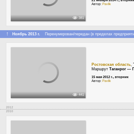
21 января 2014 г., вторни
Автор:
Pavlik
381
↑
Ноябрь 2013 г.
Перенумерован/передан (в пределах предприяти
Ростовская область
,
Маршрут
Таганрог — 
15 мая 2012 г., вторник
Автор:
Pavlik
441
2012
2010