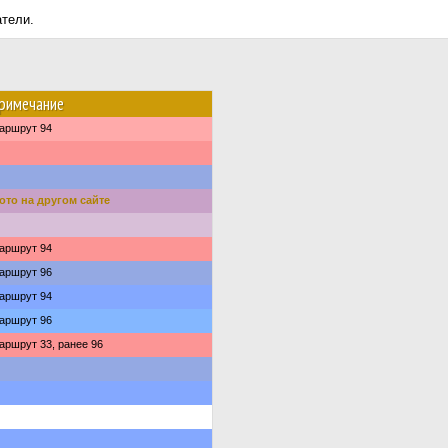
атели.
римечание
аршрут 94
ото на другом сайте
аршрут 94
аршрут 96
аршрут 94
аршрут 96
аршрут 33, ранее 96