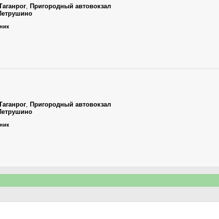
Таганрог
,
Пригородный автовокзал
Петрушино
ьник
Таганрог
,
Пригородный автовокзал
Петрушино
ьник