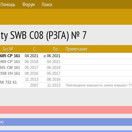
Помощь
Форум
Поиск
nty SWB C08 (РЗГА) № 7
Гос.№
С...
По...
Примечание
685 СР 161
04.2021
≥ 06.2021
489 СР 161
06.2018
04.2021
841 СМ 161
05.2017
06.2018
558 УН 161
08.2016
05.2017
11.2013
08.2016
АК 722 61
2007
11.2013
Пригородные маршруты, ранее маршрут 77
я)