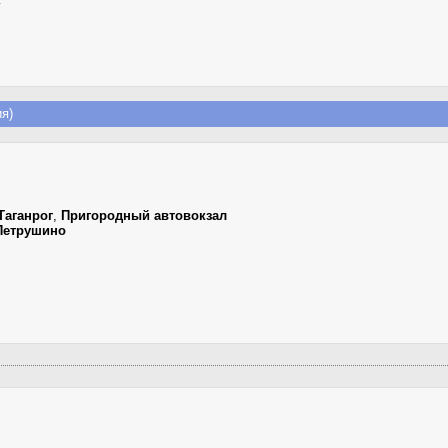
к
я)
Таганрог
,
Пригородный автовокзал
Петрушино