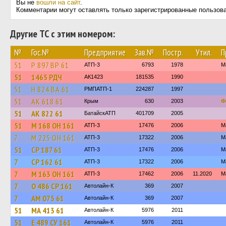
Вы не
вошли на сайт
.
Комментарии могут оставлять только зарегистрированные пользов
Другие ТС с этим номером:
№
Гос.№
Предприятие
Зав.№
Постр.
Утил.
П
51
Р 897 ВР 61
АТП-3
6793
1978
М
51
1465 РДЧ
АК1423
181535
1990
51
Н 824 ВА 61
РМПАТП-1
224287
1997
51
АК 618 61
Крым
630
2003
Ф
51
АК 822 61
БатайскАТП
401709
2005
51
М 168 ОН 161
АТП-3
17476
2006
М
7
М 225 ОН 161
АТП-3
17322
2006
М
51
СР 187 61
АТП-3
17476
2006
М
7
СР 162 61
АТП-3
17322
2006
М
7
М 163 ОН 161
АТП-3
17462
2006
11.2020
М
7
О 486 СР 161
Автолайн-К
369
2007
7
АМ 075 61
Автолайн-К
369
2007
51
МА 413 61
Автолайн-К
5976
2011
51
Е 489 СУ 161
Автолайн-К
5976
2011