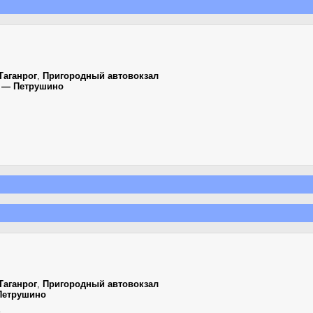
Таганрог
,
Пригородный автовокзал
г — Петрушино
Таганрог
,
Пригородный автовокзал
Петрушино