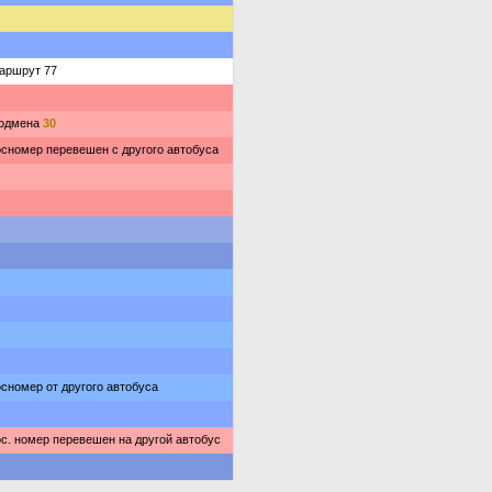
аршрут 77
одмена
30
осномер перевешен с другого автобуса
осномер от другого автобуса
ос. номер перевешен на другой автобус