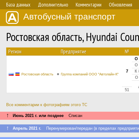
База данных
Дополнительно
Комментарии
Обновления
Автобусный транспорт
Ростовская область, Hyundai Cou
Регион
Предприятие
№
О 
О 
7
К 
Ростовская область
Группа компаний ООО "Автолайн-К"
О 
51
Все комментарии к фотографиям этого ТС
↑
Июнь 2021 г. или позднее
Списан
↑
Апрель 2021 г.
Перенумерован/передан (в пределах предприяти