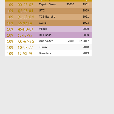
109
00-92-GZ
Espirito Santo
30610
1981
109
QS-93-84
UTC
1989
109
91-16-QM
TCB Barreiro
1991
109
35-97-CA
Carris
1993
109
45-HQ-07
VTbus
2009
109
53-IG-95
RL Lisboa
2009
109
AO-67-BG
Vale do Ave
7008
07.2017
109
10-UF-77
Turilux
2018
109
67-VX-98
Berrelhas
2019