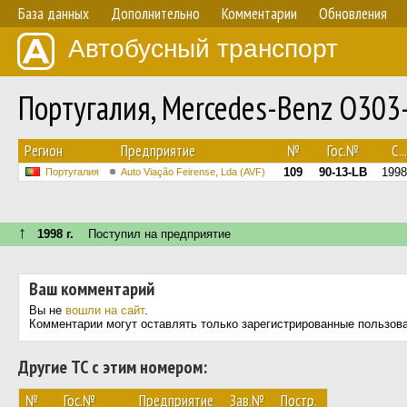
База данных
Дополнительно
Комментарии
Обновления
Автобусный транспорт
Португалия, Mercedes-Benz O30
Регион
Предприятие
№
Гос.№
С...
109
90-13-LB
1998
Португалия
Auto Viação Feirense, Lda (AVF)
↑
1998 г.
Поступил на предприятие
Ваш комментарий
Вы не
вошли на сайт
.
Комментарии могут оставлять только зарегистрированные пользов
Другие ТС с этим номером:
№
Гос.№
Предприятие
Зав.№
Постр.