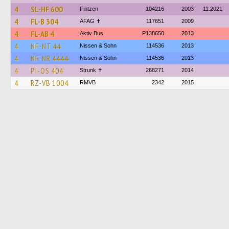
4
SL-HF 600
Fintzen
104216
2003
11.2021
4
FL-B 304
AFAG ✝
117651
2009
4
FL-AB 4
Aktiv Bus
P138650
2013
4
NF-NT 44
Nissen & Sohn
114536
2013
4
NF-NR 4444
Nissen & Sohn
114536
2013
4
PI-OS 404
Strunk ✝
268271
2014
4
RZ-VB 1004
RMVB
2342
2015