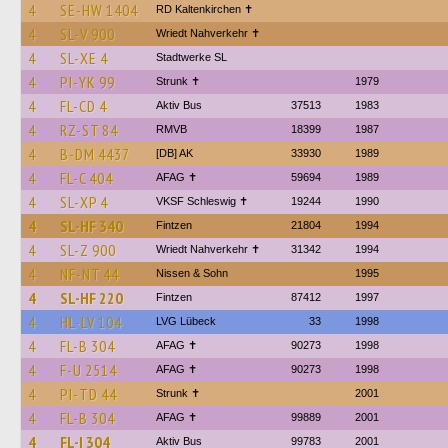
4
SE-HW 1404
RD Kaltenkirchen ✝︎
4
SL-V 900
Wriedt Nahverkehr ✝︎
4
SL-XE 4
Stadtwerke SL
4
PI-YK 99
Strunk ✝
1979
4
FL-CD 4
Aktiv Bus
37513
1983
4
RZ-ST 84
RMVB
18399
1987
4
B-DM 4437
[DB] AK
33930
1989
4
FL-C 404
AFAG ✝
59694
1989
4
SL-XP 4
VKSF Schleswig ✝︎
19244
1990
4
SL-HF 340
Fintzen
21804
1994
4
SL-Z 900
Wriedt Nahverkehr ✝︎
31342
1994
4
NF-NT 44
Nissen & Sohn
1995
4
SL-HF 220
Fintzen
87412
1997
4
HL-LV 104
LVG Lübeck
33
1998
4
FL-B 304
AFAG ✝
90273
1998
4
F-U 2514
AFAG ✝
90273
1998
4
PI-TD 44
Strunk ✝
2001
4
FL-B 304
AFAG ✝
99889
2001
4
FL-I 304
Aktiv Bus
99783
2001