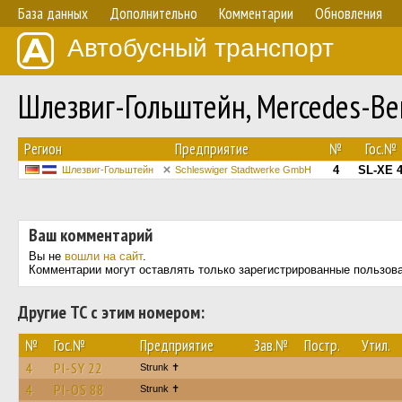
База данных
Дополнительно
Комментарии
Обновления
Автобусный транспорт
Шлезвиг-Гольштейн, Mercedes-B
Регион
Предприятие
№
Гос.№
4
SL-XE 
Шлезвиг-Гольштейн
Schleswiger Stadtwerke GmbH
Ваш комментарий
Вы не
вошли на сайт
.
Комментарии могут оставлять только зарегистрированные пользов
Другие ТС с этим номером:
№
Гос.№
Предприятие
Зав.№
Постр.
Утил.
4
PI-SY 22
Strunk ✝
4
PI-OS 88
Strunk ✝