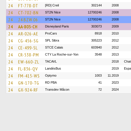
24
FT-778-DT
[RD] Creil
302144
2008
24
CT-702-BN
ST2N Nice
12700246
2008
24
24 BZW 06
ST2N Nice
12700246
2008
24
AA-803-CH
Disneyland Paris
303073
2009
24
AR-026-AE
ProCars
8918
2010
24
CG-456-SG
SPL Sibra
305223
2012
24
CE-499-SL
STCE Calais
603940
2012
24
CR-538-PM
CTY La Roche-sur-Yon
3548
2013
24
EW-660-ZL
TACAVL
2018
Chat
24
FL-836-QV
LandèsBus
2019
Espa
24
FM-415-WS
Optymo
1003
11.2019
24
GN-170-TG
RD PBA
41
2023
24
GX-924-RF
Transdev Mâcon
72
2024