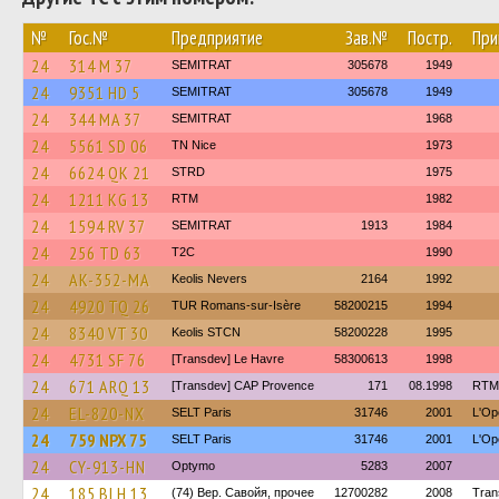
№
Гос.№
Предприятие
Зав.№
Постр.
При
24
314 M 37
SEMITRAT
305678
1949
24
9351 HD 5
SEMITRAT
305678
1949
24
344 MA 37
SEMITRAT
1968
24
5561 SD 06
TN Nice
1973
24
6624 QK 21
STRD
1975
24
1211 KG 13
RTM
1982
24
1594 RV 37
SEMITRAT
1913
1984
24
256 TD 63
T2C
1990
24
AK-352-MA
Keolis Nevers
2164
1992
24
4920 TQ 26
TUR Romans-sur-Isère
58200215
1994
24
8340 VT 30
Keolis STCN
58200228
1995
24
4731 SF 76
[Transdev] Le Havre
58300613
1998
24
671 ARQ 13
[Transdev] CAP Provence
171
08.1998
RTM
24
EL-820-NX
SELT Paris
31746
2001
L'Op
24
759 NPX 75
SELT Paris
31746
2001
L'Op
24
CY-913-HN
Optymo
5283
2007
24
185 BLH 13
(74) Вер. Савойя, прочее
12700282
2008
Tran