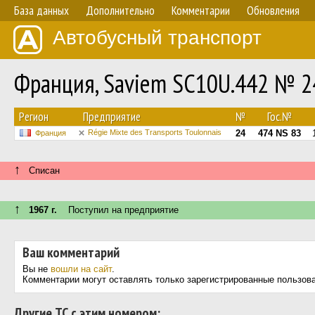
База данных
Дополнительно
Комментарии
Обновления
Автобусный транспорт
Франция, Saviem SC10U.442 № 2
Регион
Предприятие
№
Гос.№
Régie Mixte des Transports Toulonnais
24
474 NS 83
Франция
↑
Списан
↑
1967 г.
Поступил на предприятие
Ваш комментарий
Вы не
вошли на сайт
.
Комментарии могут оставлять только зарегистрированные пользов
Другие ТС с этим номером: