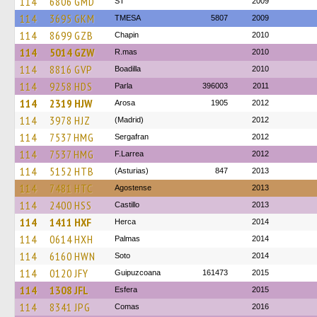
114
6806 GMD
ST
2009
114
3695 GKM
TMESA
5807
2009
114
8699 GZB
Chapin
2010
114
5014 GZW
R.mas
2010
114
8816 GVP
Boadilla
2010
114
9258 HDS
Parla
396003
2011
114
2319 HJW
Arosa
1905
2012
114
3978 HJZ
(Madrid)
2012
114
7537 HMG
Sergafran
2012
114
7537 HMG
F.Larrea
2012
114
5152 HTB
(Asturias)
847
2013
114
7481 HTC
Agostense
2013
114
2400 HSS
Castillo
2013
114
1411 HXF
Herca
2014
114
0614 HXH
Palmas
2014
114
6160 HWN
Soto
2014
114
0120 JFY
Guipuzcoana
161473
2015
114
1308 JFL
Esfera
2015
114
8341 JPG
Comas
2016