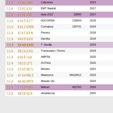
114
7940 JNM
Cabranes
2016
114
3292 KGC
EMT Madrid
2017
114
6238 JXR
Auto ZGZ
29693
2017
114
6563 KST
AUCORSA
135654
2018
114
8412 KMN
Comujesa
135741
2018
114
4765 KPN
Pereira
2018
114
9459 KHV
Darriba
2018
114
0340 KMH
T. Sevilla
2018
114
9826 KXG
Transunion / Torres
2019
114
6018 LGK
AMPSA
2020
114
5810 LPS
OnTime
2020
114
3543 MCS
Montes
2022
114
4744 MKZ
Abianyera
MA18412
2023
114
4640 MPX
Masats (A)
2024
114
2758 MRH
Beltran
402763
2024
114
4838 NCK
(Andalucía)
2025