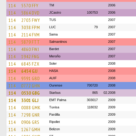
114
5570 FFY
TM
2006
114
5864 DVD
JCastro
100753
2006
114
2703 FWY
TUS
2007
114
3038 FPM
LUC
79
2007
114
2114 FVM
Sama
2007
114
5879 FTT
Salmantinos
2007
114
4860 FWJ
Bardet
2007
114
1942 FNG
Meroño
2007
114
6845 FZX
Soler
2008
114
6454 GJJ
HASA
2008
114
9391 GBD
AUIF
2008
114
0772 GHN
Ourense
700720
2008
114
0530 GBG
Starbus
865
02.2008
114
3301 GLJ
EMT Palma
303017
2009
114
0088 GMK
Tuvisa
118032
2009
114
7298 GNR
Pardilla
2009
114
0906 GRS
Ripollet
2009
114
1267 GMH
Belizon
2009