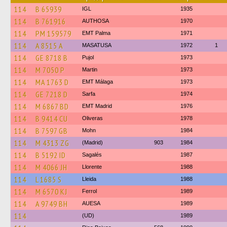
114
B 65939
IGL
1935
114
B 761916
AUTHOSA
1970
114
PM 159579
EMT Palma
1971
114
A 8515 A
MASATUSA
1972
1
114
GE 8718 B
Pujol
1973
114
M 7050 P
Martin
1973
114
MA 1763 D
EMT Málaga
1973
114
GE 7218 D
Sarfa
1974
114
M 6867 BD
EMT Madrid
1976
114
B 9414 CU
Oliveras
1978
114
B 7597 GB
Mohn
1984
114
M 4313 ZG
(Madrid)
903
1984
114
B 5192 ID
Sagalés
1987
114
M 4066 JH
Llorente
1988
114
L 1685 S
Lleida
1988
114
M 6570 KJ
Ferrol
1989
114
A 9749 BH
AUESA
1989
114
(UD)
1989