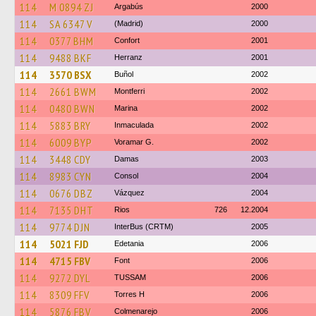
114
M 0894 ZJ
Argabús
2000
114
SA 6347 V
(Madrid)
2000
114
0377 BHM
Confort
2001
114
9488 BKF
Herranz
2001
114
3570 BSX
Buñol
2002
114
2661 BWM
Montferri
2002
114
0480 BWN
Marina
2002
114
5883 BRY
Inmaculada
2002
114
6009 BYP
Voramar G.
2002
114
3448 CDY
Damas
2003
114
8983 CYN
Consol
2004
114
0676 DBZ
Vázquez
2004
114
7135 DHT
Rios
726
12.2004
114
9774 DJN
InterBus (CRTM)
2005
114
5021 FJD
Edetania
2006
114
4715 FBV
Font
2006
114
9272 DYL
TUSSAM
2006
114
8309 FFV
Torres H
2006
114
5876 FBV
Colmenarejo
2006