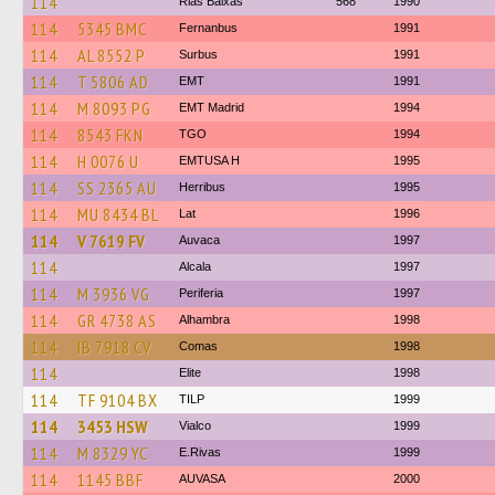
114
Rias Baixas
568
1990
114
5345 BMC
Fernanbus
1991
114
AL 8552 P
Surbus
1991
114
T 5806 AD
EMT
1991
114
M 8093 PG
EMT Madrid
1994
114
8543 FKN
TGO
1994
114
H 0076 U
EMTUSA H
1995
114
SS 2365 AU
Herribus
1995
114
MU 8434 BL
Lat
1996
114
V 7619 FV
Auvaca
1997
114
Alcala
1997
114
M 3936 VG
Periferia
1997
114
GR 4738 AS
Alhambra
1998
114
IB 7918 CV
Comas
1998
114
Elite
1998
114
TF 9104 BX
TILP
1999
114
3453 HSW
Vialco
1999
114
M 8329 YC
E.Rivas
1999
114
1145 BBF
AUVASA
2000