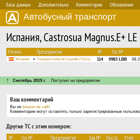
База данных
Дополнительно
Комментарии
Обновления
Автобусный транспорт
Испания, Castrosua Magnus.E+ L
Регион
Предприятие
№
Гос.№
114
0983 LBB
09.
Испания
Transport Urbá de Castelló (TUCs)
↑
Сентябрь 2019 г.
Поступил на предприятие
Ваш комментарий
Вы не
вошли на сайт
.
Комментарии могут оставлять только зарегистрированные пользов
Другие ТС с этим номером:
№
Гос.№
Предприятие
Зав.№
Постр.
Утил.