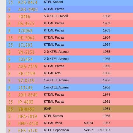
55
KZK-8424
ΚΤΕL Kozani
8
AXB-4980
KTEAL Patras
8
40416
5-й KTEL Пирей
1958
8
PA-4575
KTEAL Patras
1963
8
170968
KTEAL Patras
1963
55
PE-7062
KTEAL Patras
1964
55
171283
KTEAL Patras
1964
8
YN-2131
2-й KTEL Афины
1965
8
203434
2-й KTEL Афины
1965
8
AXA-2339
KTEAL Patras
1966
8
ZH-6199
KTEAL Arta
1966
8
YZ-8219
1-й KTEL Афины
1966
8
213242
1-й KTEL Афины
1966
8
AXH-8640
KTEAL Patras
1979
55
IP-4803
KTEAL Patras
1981
55
YN-8455
ISAP
1981
8
HPA-7819
KTEL Samos
1985
8
HMH-8428
KTEAL Veria
50624
1987
8
KEB-3370
KTEL Cephalonia
52457
09.1987