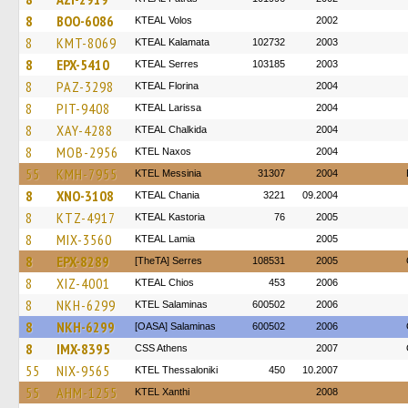
8
BOO-6086
KTEAL Volos
2002
8
KMT-8069
KTEAL Kalamata
102732
2003
8
EPX-5410
KTEAL Serres
103185
2003
8
PAZ-3298
KTEAL Florina
2004
8
PIT-9408
KTEAL Larissa
2004
8
XAY-4288
KTEAL Chalkida
2004
8
MOB-2956
KTEL Naxos
2004
55
KMH-7955
KTEL Messinia
31307
2004
8
XNO-3108
KTEAL Chania
3221
09.2004
8
KTZ-4917
KTEAL Kastoria
76
2005
8
MIX-3560
KTEAL Lamia
2005
8
EPX-8289
[TheTA] Serres
108531
2005
8
XIZ-4001
KTEAL Chios
453
2006
8
NKH-6299
KTEL Salaminas
600502
2006
8
NKH-6299
[OASA] Salaminas
600502
2006
8
IMX-8395
CSS Athens
2007
55
NIX-9565
KTEL Thessaloniki
450
10.2007
55
AHM-1255
KTEL Xanthi
2008