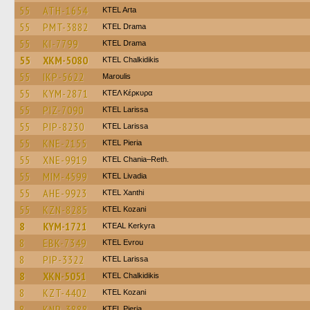
55
ATH-1654
KTEL Arta
55
PMT-3882
KTEL Drama
55
KI-7799
KTEL Drama
55
XKM-5080
ΚΤΕL Chalkidikis
55
IKP-5622
Maroulis
55
KYM-2871
ΚΤΕΛ Κέρκυρα
55
PIZ-7090
KTEL Larissa
55
PIP-8230
KTEL Larissa
55
KNE-2155
KTEL Pieria
55
XNE-9919
KTEL Chania–Reth.
55
MIM-4599
KTEL Livadia
55
AHE-9923
KTEL Xanthi
55
KZN-8285
ΚΤΕL Kozani
8
KYM-1721
KTEAL Kerkyra
8
EBK-7349
KTEL Evrou
8
PIP-3322
KTEL Larissa
8
XKN-5051
ΚΤΕL Chalkidikis
8
KZT-4402
ΚΤΕL Kozani
8
KNP-3888
KTEL Pieria