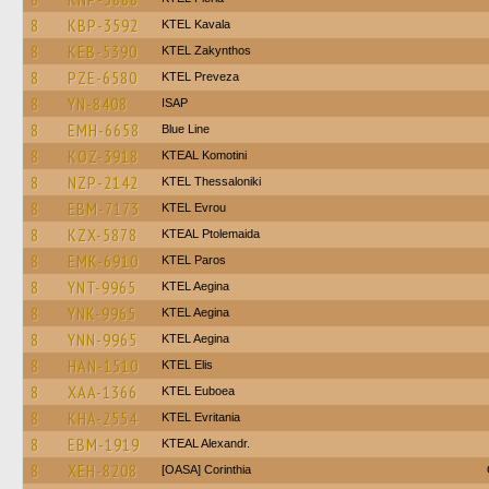
8
KBP-3592
KTEL Kavala
8
KEB-5390
KTEL Zakynthos
8
PZE-6580
KTEL Preveza
8
YN-8408
ISAP
8
EMH-6658
Blue Line
8
KOZ-3918
KTEAL Komotini
8
NZP-2142
KTEL Thessaloniki
8
EBM-7173
KTEL Evrou
8
KZX-5878
KTEAL Ptolemaida
8
EMK-6910
KTEL Paros
8
YNT-9965
KTEL Aegina
8
YNK-9965
KTEL Aegina
8
YNN-9965
KTEL Aegina
8
HAN-1510
KTEL Elis
8
XAA-1366
ΚΤΕL Euboea
8
KHA-2554
ΚΤΕL Evritania
8
EBM-1919
KTEAL Alexandr.
8
XEH-8208
[OASA] Corinthia