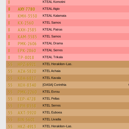
8
KTEAL Komotini
8
AXY-7780
KTEAL Aigio
8
KMH-3550
KTEAL Kalamata
8
KX-2560
KTEL Samos
8
AXH-2585
KTEAL Patras
8
KAM-3585
KTEL Samos
8
PMK-2606
KTEAL Drama
8
EPK-2860
KTEAL Serres
8
TP-8018
KTEAL Trikala
55
HPZ-6921
KTEL Heraklion–Las.
55
AZA-5820
KTEL Achaia
55
KBA-6817
KTEL Kavala
55
XEH-8340
[OASA] Corinthia
55
PMK-2260
KTEL Evrou
55
EEP-4728
KTEL Pellas
55
EPH-8558
KTEL Serres
55
AXT-3920
ΚΤΕL Euboea
55
BIN-5601
KTEL Livadia
55
HKZ-4913
KTEL Heraklion–Las.