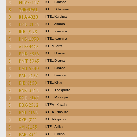
8
MHA-2112
KTEL Lemnos
8
YNK-9961
KTEL Salaminas
8
KHA-4020
ΚΤΕL Karditsa
8
EMK-3175
KTEL Andros
8
INH-9128
KTEL Ioannina
8
HNB-1930
KTEL Ioannina
8
ATK-4462
KTEAL Arta
8
PMK-4886
KTEL Drama
8
PMT-3943
KTEL Drama
8
HAH-9240
KTEL Lesbos
8
PAE-8167
KTEL Lemnos
8
KIE-6550
KTEL Kilkis
8
HNB-3415
KTEL Thesprotia
8
KOE-7167
KTEL Rhodope
8
KBX-2512
KTEAL Kavalas
8
HMI-4195
KTEAL Naousa
8
KYB-9***
ΚΤΕΛ Κέρκυρα
8
AXI-2175
KΤΕL Αttika
8
PAB-83**
KTEL Florina