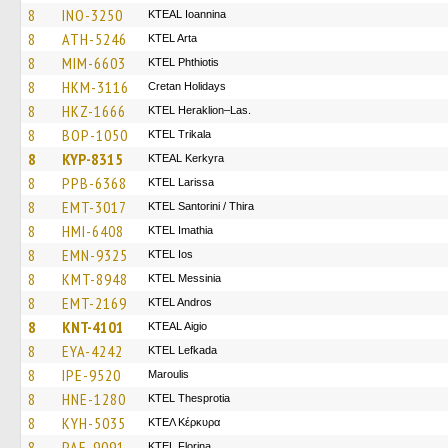
8
INO-3250
KTEAL Ioannina
8
ATH-5246
KTEL Arta
8
MIM-6603
ΚΤΕL Phthiotis
8
HKM-3116
Cretan Holidays
8
HKZ-1666
KTEL Heraklion–Las.
8
BOP-1050
ΚΤΕL Τrikala
8
KYP-8315
KTEAL Kerkyra
8
PPB-6368
KTEL Larissa
8
EMT-3017
KTEL Santorini / Thira
8
HMI-6408
KTEL Imathia
8
EMN-9325
KTEL Ios
8
KMT-8948
KTEL Messinia
8
EMT-2169
KTEL Andros
8
KNT-4101
KTEAL Aigio
8
EYA-4242
KTEL Lefkada
8
IPE-9520
Maroulis
8
HNE-1280
KTEL Thesprotia
8
KYH-5035
ΚΤΕΛ Κέρκυρα
8
PAE-9091
KTEL Florina