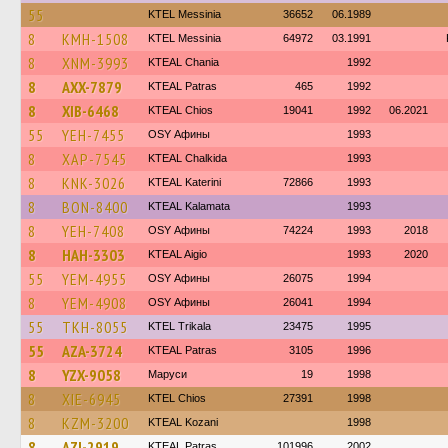
55
KTEL Messinia
36652
06.1989
8
KMH-1508
KTEL Messinia
64972
03.1991
8
XNM-3993
KTEAL Chania
1992
8
AXX-7879
KTEAL Patras
465
1992
8
XIB-6468
KTEAL Chios
19041
1992
06.2021
55
YEH-7455
OSY Афины
1993
8
XAP-7545
KTEAL Chalkida
1993
8
KNK-3026
KTEAL Katerini
72866
1993
8
BON-8400
KTEAL Kalamata
1993
8
YEH-7408
OSY Афины
74224
1993
2018
8
HAH-3303
KTEAL Aigio
1993
2020
55
YEM-4955
OSY Афины
26075
1994
8
YEM-4908
OSY Афины
26041
1994
55
TKH-8055
ΚΤΕL Τrikala
23475
1995
55
AZA-3724
KTEAL Patras
3105
1996
8
YZX-9058
Маруси
19
1998
8
XIE-6945
KTEL Chios
27391
1998
8
KZM-3200
KTEAL Kozani
1998
8
AZI-2919
KTEAL Patras
101996
2002