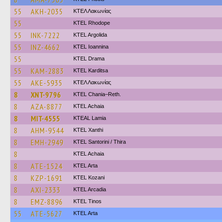
55
AKH-2035
ΚΤΕΛ Λακωνίας
55
KTEL Rhodope
55
INK-7222
KTEL Argolida
55
INZ-4662
KTEL Ioannina
55
KTEL Drama
55
KAM-2883
ΚΤΕL Karditsa
55
AKE-5935
ΚΤΕΛ Λακωνίας
8
XNT-9796
KTEL Chania–Reth.
8
AZA-8877
KTEL Achaia
8
MIT-4555
KTEAL Lamia
8
AHM-9544
KTEL Xanthi
8
EMH-2949
KTEL Santorini / Thira
8
KTEL Achaia
8
ATE-1524
KTEL Arta
8
KZP-1691
ΚΤΕL Kozani
8
AXI-2333
KTEL Arcadia
8
EMZ-8896
KTEL Tinos
55
ATE-5627
KTEL Arta