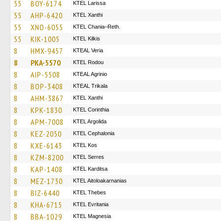
55
BOY-6174
KTEL Larissa
55
AHP-6420
KTEL Xanthi
55
XNO-6055
KTEL Chania–Reth.
55
KIK-1005
KTEL Kilkis
8
HMX-9457
KTEAL Veria
8
PKA-5570
ΚΤΕL Rodou
8
AIP-5508
KTEAL Agrinio
8
BOP-3408
KTEAL Trikala
8
AHM-3867
KTEL Xanthi
8
KPK-1830
KTEL Corinthia
8
APM-7008
KTEL Argolida
8
KEZ-2050
KTEL Cephalonia
8
KXE-6143
KTEL Kos
8
KZM-8200
KTEL Serres
8
KAP-1408
ΚΤΕL Karditsa
8
MEZ-1730
KTEL Aitoloakarnanias
8
BIZ-6440
KTEL Thebes
8
KHA-6715
ΚΤΕL Evritania
8
BBA-1029
ΚΤΕL Magnesia