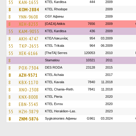
55
KAN-1655
ΚΤΕL Karditsa
444
2009
8
KOM-2884
KTEL Rhodope
2009
8
YNN-9608
OSY Афины
2009
8
XEH-8253
[ΟΑΣΑ] Αttikis
7656
2009
55
KAM-9055
ΚΤΕL Karditsa
436
2009
8
AKH-4747
ΚΤΕΛ Λακωνίας
954
03.2009
55
TKP-2655
ΚΤΕL Τrikala
964
06.2009
55
XEK-6166
[TheTA] Serres
120053
2010
8
Stamatiou
10321
2011
8
POX-7304
DES RODA
23128
2015
8
AZH-9371
KTEL Achaia
2017
8
KBX-1170
KTEL Kavala
7840
11.2018
8
XNO-2308
KTEL Chania–Reth.
7841
11.2018
8
KNX-8008
KTEL Pieria
2020
8
EBN-3543
KTEL Evrou
2020
55
HZH-3879
KTEL Heraklion–Las.
2023
8
ZNM-3876
Sygkoinonies Афины
G961
03.2024