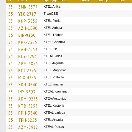
55
ZMK-5377
KΤΕL Αttika
55
YZO-2717
TrainΟSE
55
KNP-3855
KTEL Pieria
55
AZH-1690
KTEL Achaia
55
BIN-9230
KTEL Thebes
55
KPK-2355
KTEL Corinthia
55
HAH-7654
KTEL Elis
55
BOY-4293
KTEAL Volos
55
APM-6855
KTEL Argolida
55
BOI-2275
ΚΤΕL Magnesia
55
MIX-4255
ΚΤΕL Phthiotis
55
XKH-4640
KTEL Imathia
55
INY-3393
KTEAL Ioannina
55
AKM-9255
ΚΤΕΛ Λακωνίας
55
KTB-5255
KTEL Kastoria
55
PPH-3340
KTEAL Larissa
55
TPH-6255
KTEL Arcadia
55
AZM-6912
KTEAL Patras