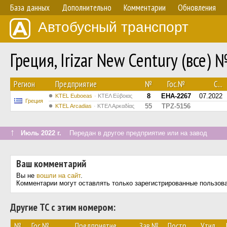
База данных
Дополнительно
Комментарии
Обновления
Автобусный транспорт
Греция, Irizar New Century (все) 
Регион
Предприятие
№
Гос.№
С...
8
EHA-2267
07.2022
ΚΤΕL Euboeas
ΚΤΕΛ Εύβοιας
Греция
55
TPZ-5156
KTEL Arcadias
ΚΤΕΛ Αρκαδίας
↑
Июль 2022 г.
Передан в другое предприятие или на завод
Ваш комментарий
Вы не
вошли на сайт
.
Комментарии могут оставлять только зарегистрированные пользов
Другие ТС с этим номером:
№
Гос.№
Предприятие
Зав.№
Постр.
Утил.