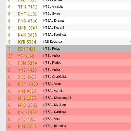
8
TPH-7172
KTEL Arcadia
8
EMT-1101
KTEL Syros
8
PMX-8360
KTEAL Drama
8
MNB-9767
KTEAL Kozani
8
KAN-2888
KTEAL Karditsa
8
KYK-5364
(42) Керкира
8
EEH-5422
KTEL Pellas
55
YB-6148
KΤΕL Αttika
8
POM-3136
ΚΤΕL Rodou
8
ANZ-7420
KΤΕL Αttika
8
XKE-9632
ΚΤΕL Chalkidikis
8
BOM-7480
KTEAL Volos
8
AIM-8020
KTEAL Agrinio
8
MEZ-1873
KTEAL Missolonghi
8
MYB-2842
KTEAL Mytilene
8
KAH-3928
KTEAL Karditsa
8
ATE-4838
KTEAL Arta
8
INM-3859
KTEAL Ioannina