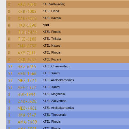
8
AKZ-2030
ΚΤΕΛ Λακωνίας
8
KNB-3008
KTEL Pieria
8
XAH-7575
KTEL Kavala
8
HKX-1890
Крит
8
TKH-6474
ΚΤΕL Phocis
8
TKE-6108
ΚΤΕL Τrikala
8
EMA-6758
KTEL Naxos
8
AXY-7111
ΚΤΕL Phocis
8
KZB-3737
ΚΤΕL Kozani
55
HKZ-6055
KTEL Chania–Reth.
55
AHN-1566
KTEL Xanthi
55
MEZ-1724
KTEL Aitoloakarnanias
55
AHE-1827
KTEL Xanthi
8
BOI-1994
ΚΤΕL Magnesia
8
ZAB-5620
KTEL Zakynthos
8
MEB-4961
KTEL Aitoloakarnanias
8
HNA-9747
KTEL Thesprotia
8
AMA-7609
ΚΤΕL Phocis
8
AMA-7305
ΚΤΕL Phocis