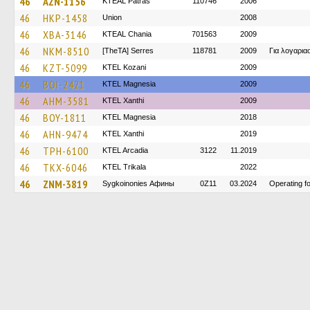
46
AZN-1156
KTEAL Patras
110746
2006
46
HKP-1458
Union
2008
46
XBA-3146
KTEAL Chania
701563
2009
46
NKM-8510
[TheTA] Serres
118781
2009
Για λογαρι
46
KZT-5099
ΚΤΕL Kozani
2009
46
BOI-2421
ΚΤΕL Magnesia
2009
46
AHM-3581
KTEL Xanthi
2009
46
BOY-1811
ΚΤΕL Magnesia
2018
46
AHN-9474
KTEL Xanthi
2019
46
TPH-6100
KTEL Arcadia
3122
11.2019
46
TKX-6046
ΚΤΕL Τrikala
2022
46
ZNM-3819
Sygkoinonies Афины
0Z11
03.2024
Operating 