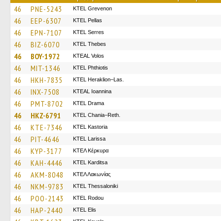
46
PNE-5243
ΚΤΕL Grevenon
46
EEP-6307
KTEL Pellas
46
EPN-7107
KTEL Serres
46
BIZ-6070
KTEL Thebes
46
BOY-1972
KTEAL Volos
46
MIT-1346
ΚΤΕL Phthiotis
46
HKH-7835
KTEL Heraklion–Las.
46
INX-7508
KTEAL Ioannina
46
PMT-8702
KTEL Drama
46
HKZ-6791
KTEL Chania–Reth.
46
KTE-7346
KTEL Kastoria
46
PIT-4646
KTEL Larissa
46
KYP-3177
ΚΤΕΛ Κέρκυρα
46
KAH-4446
ΚΤΕL Karditsa
46
AKM-8048
ΚΤΕΛ Λακωνίας
46
NKM-9783
KTEL Thessaloniki
46
POO-2143
ΚΤΕL Rodou
46
HAP-2440
KTEL Elis