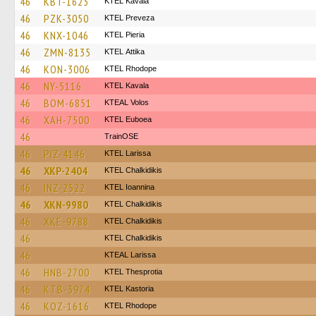
46
KBT-1623
KTEL Kavala
46
PZK-3050
KTEL Preveza
46
KNX-1046
KTEL Pieria
46
ZMN-8135
KΤΕL Αttika
46
KON-3006
KTEL Rhodope
46
NY-5116
KTEL Kavala
46
BOM-6851
KTEAL Volos
46
XAH-7500
ΚΤΕL Euboea
46
TrainΟSE
46
PIZ-4146
KTEL Larissa
46
XKP-2404
ΚΤΕL Chalkidikis
46
INZ-2522
KTEL Ioannina
46
XKN-9980
ΚΤΕL Chalkidikis
46
XKE-9788
ΚΤΕL Chalkidikis
46
ΚΤΕL Chalkidikis
46
KTEAL Larissa
46
HNB-2700
KTEL Thesprotia
46
KTB-3974
KTEL Kastoria
46
KOZ-1616
KTEL Rhodope