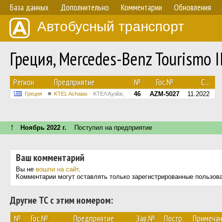
База данных
Дополнительно
Комментарии
Обновления
Автобусный транспорт
Греция, Mercedes-Benz Tourismo 
Регион
Предприятие
№
Гос.№
С...
46
AZM-5027
11.2022
Греция
KTEL Achaias
ΚΤΕΛ Αχαΐας
↑
Ноябрь 2022 г.
Поступил на предприятие
Ваш комментарий
Вы не
вошли на сайт
.
Комментарии могут оставлять только зарегистрированные пользов
Другие ТС с этим номером:
№
Гос.№
Предприятие
Зав.№
Постр.
Примеча