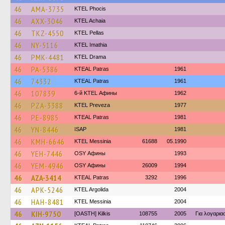
46
AMA-3735
ΚΤΕL Phocis
46
AXX-3046
KTEL Achaia
46
TKZ-4550
KTEL Pellas
46
NY-5116
KTEL Imathia
46
PMK-4481
KTEL Drama
46
PA-5386
KTEAL Patras
1961
46
74332
KTEAL Patras
1961
46
107839
6-й KTEL Афины
1962
46
PZA-3388
KTEL Preveza
1977
46
PE-8985
KTEAL Patras
1981
46
YN-8446
ISAP
1981
46
KMH-6646
KTEL Messinia
61688
05.1990
46
YEH-7446
OSY Афины
1993
46
YEM-4946
OSY Афины
26009
1994
46
AZA-3414
KTEAL Patras
3292
1996
46
APK-5246
KTEL Argolida
2004
46
HAH-8481
KTEL Messinia
2004
46
KIH-9750
[OASTH] Kilkis
108755
2005
Για λογαρι