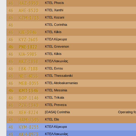
46
HAZ-5950
ΚΤΕL Phocis
46
AHE-8520
KTEL Xanthi
46
KZM-1713
ΚΤΕL Kozani
46
KTEL Corinthia
46
KIE-3946
KTEL Kilkis
46
KYZ-2603
ΚΤΕΛ Κέρκυρα
46
PNE-1822
ΚΤΕL Grevenon
46
KIA-5985
KTEL Kilkis
46
AKZ-1858
ΚΤΕΛ Λακωνίας
46
EBK-7188
KTEL Evrou
46
NET-4055
KTEL Thessaloniki
46
MEB-8055
KTEL Aitoloakarnanias
46
KMT-1346
KTEL Messinia
46
BOP-1146
ΚΤΕL Τrikala
46
PZK-1340
KTEL Preveza
46
XEH-8224
[OASA] Corinthia
Operating 
46
HAM-7595
KTEL Elis
46
KYM-8255
ΚΤΕΛ Κέρκυρα
46
AKH-8973
ΚΤΕΛ Λακωνίας